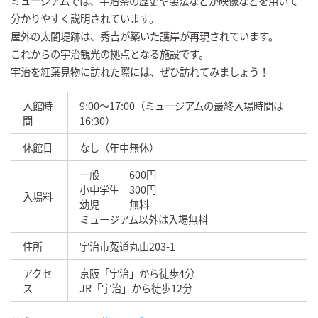
ミュージアムでは、宇治茶の歴史や製法などが映像などを用いて
分かりやすく説明されています。
屋外の太閤堤跡は、秀吉が築いた護岸が再現されています。
これからの宇治観光の拠点となる施設です。
宇治を紅葉見物に訪れた際には、ぜひ訪れてみましょう！
入館時
9:00～17:00（ミュージアムの最終入場時間は
間
16:30）
休館日
なし（年中無休）
一般 600円
小中学生 300円
入場料
幼児 無料
ミュージアム以外は入場無料
住所
宇治市菟道丸山203-1
アクセ
京阪「宇治」から徒歩4分
ス
JR「宇治」から徒歩12分