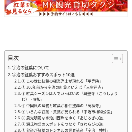
目次
宇治の紅葉について
宇治の紅葉おすすめスポット10選
① この世に紅葉の極楽浄土が現れる「平等院」
② 300年前から宇治の紅葉といえば「三室戸寺」
③ 紅葉シーズンは人でいっぱいの「興聖寺（こうしょう
じ）・琴坂」
④ 中国風の建物と紅葉が相性抜群の「萬福寺」
⑤ いろんな紅葉・黄葉が見られる「宇治市植物公園」
⑥ 風光明媚な宇治川西岸をゆく「あじろぎの道」
⑦ 源氏物語のスポットをつなぐ「さわらびの道」
⑧ 参道が紅葉のトンネルの世界遺産「宇治上神社」