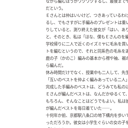
ながら編むほうがワクワクするし、最後まで
だという。
Ｅさんとは仲はいいけど、つきあっているわ
るし、でもさすがに手編みのプレゼントは重
りしていると、測り終えた彼女が「はい、あ
と、そのとき、私は「ほな、僕もＥさんのを
学校帰りに二人で近くのイズミヤに毛糸を買
トを編むというので、それと同系色の毛糸を
鹿の子（かのこ）編みの基本から襟や袖、裾
ら編んだ。
休み時間だけでなく、授業中も二人して、先
「互いのベストを仲よく編みあっている二人
完成した手編みのベストは、どうみても私の
Ｅさんが編んだベストは、なんだかゆるくて
もちろん、そんなことはどうでもよい。私は
が編んだベストを毎日着ていた――。
十何年か前、京都駅八条口の地下構内を歩い
っただろうか。彼女は小学生ぐらいの女の子