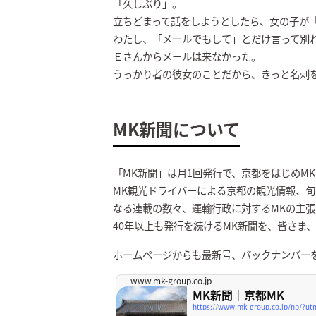
「久しぶり」。
立ちどまって話をしようとしたら、女の子が
わたし、「メールでもして」とだけ言って別
Ｅさんからメールは来なかった。
うっかり者の彼女のことだから、きっと名刺
MK新聞について
「MK新聞」は月1回発行で、京都をはじめM
MK観光ドライバーによる京都の観光情報、旬
なる連載の数々、運輸行政に対するMKの主
40年以上も発行を続けるMK新聞を、皆さま
ホームページからも最新号、バックナンバー
www.mk-group.co.jp
MK新聞｜京都MK
https://www.mk-group.co.jp/np/?u