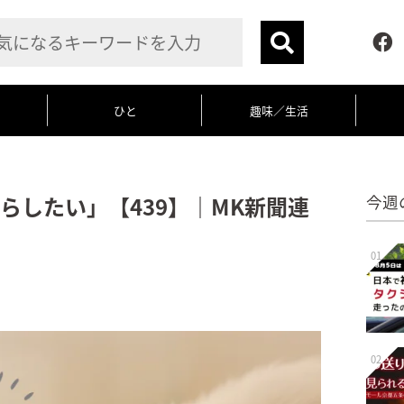
ひと
趣味／生活
らしたい」【439】｜MK新聞連
今週
01
02