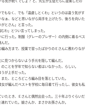
やる気が続くでしょ？ と、先生が生徒たちに提案したの
けでもなく、でも「遠慮しとくわ」というのは違う気がす
いなぁ、などと思いながら両手を上げたり、後ろを向いた
りがとさん」と言った。
編むわ」とつい言ってしまった。
いに行った。制服（グレーのブレザー）の内側に着るベス
選んだ。
の編み方まで、授業で習ったばかりのＥさんに教わりなが
生に見つからないよう手元を隠して編んだ。
」のことを学年で知らない者はいなかった、らしい。
ほうが上手だった。
、また、ところどころ編み目を落としていた。
彼女が編んだベストを学校に毎日着て行ったし、彼女も私
ていたとき、Ｅさんと偶然出会った。三十年ぶりぐらいだ
を連れていた。娘さんか、まさかお孫さんか。