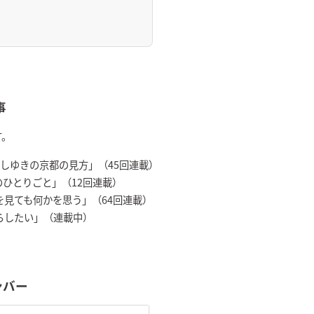
事
す。
 「よしゆきの京都の見方」（45回連載）
中のひとりごと」（12回連載）
「何を見ても何かを思う」（64回連載）
暮らしたい」（連載中）
ンバー