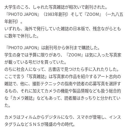
大学生のころ、しゃれた写真雑誌が相次いで創刊された。
『PHOTO JAPON』（1983年創刊）そして『ZOOM』（一九八五
年創刊）。
いずれも、海外で発行していた雑誌の日本版で、残念ながらとも
に数年で休刊した。
『PHOTO JAPON』は創刊号から休刊まで購読した。
学生の身では予算に限りがあり、『ZOOM』は気に入った写真家
が載っている号だけを買っていた。
のちに社会人になって、古書店で見つけたら手に入れたりした。
ここで言う「写真雑誌」は写真家の作品を紹介するアート志向の
雑誌で、他に、撮影テクニックの指南や読者の応募写真を選評す
るもの、それに加えてカメラの機能や製品情報なども扱う総合的
な「カメラ雑誌」などもあって、読者層はきっちりと分かれてい
た。
カメラはフィルムからデジタルになり、スマホが登場し、インス
タグラムなどＳＮＳが隆盛の今の時代。