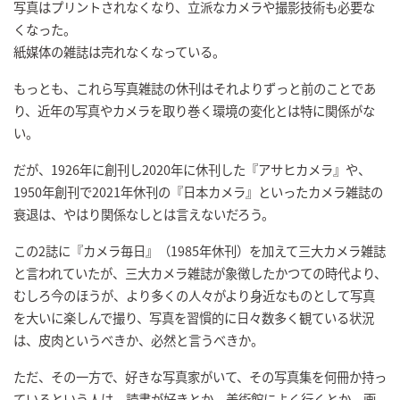
写真はプリントされなくなり、立派なカメラや撮影技術も必要な
くなった。
紙媒体の雑誌は売れなくなっている。
もっとも、これら写真雑誌の休刊はそれよりずっと前のことであ
り、近年の写真やカメラを取り巻く環境の変化とは特に関係がな
い。
だが、1926年に創刊し2020年に休刊した『アサヒカメラ』や、
1950年創刊で2021年休刊の『日本カメラ』といったカメラ雑誌の
衰退は、やはり関係なしとは言えないだろう。
この2誌に『カメラ毎日』（1985年休刊）を加えて三大カメラ雑誌
と言われていたが、三大カメラ雑誌が象徴したかつての時代より、
むしろ今のほうが、より多くの人々がより身近なものとして写真
を大いに楽しんで撮り、写真を習慣的に日々数多く観ている状況
は、皮肉というべきか、必然と言うべきか。
ただ、その一方で、好きな写真家がいて、その写真集を何冊か持っ
ているという人は、読書が好きとか、美術館によく行くとか、画