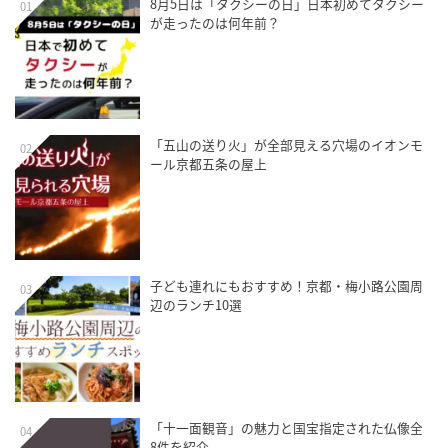
8月5日は「タクシーの日」日本初めてタクシー
01
が走ったのは何年前？
「五山の送り火」が全部見える穴場のイオンモ
02
ール京都五条の屋上
子ども連れにもおすすめ！京都・梅小路公園周
03
辺のランチ10選
「十一面観音」の魅力と国宝指定された仏像全
04
8件を紹介