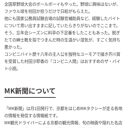
全国草野球大会のボールボーイもやった。野球に興味はないが、
ファウル球を何回か拾うだけで日給がもらえた。
他にも国家公務員試験会場の試験官補助員など、経験したバイト
について思い出すままに記していたらきりがないのでここまで。
そう、忘年会シーズンに料亭の下足番をしたこともあった。脱ぎ
たての紳士靴を指でつまんだ時の生温かい湿気が、すごく気持ち
悪かった。
コンビニバイト歴十八年の主人公を独特なユーモアで描き芥川賞
を受賞した村田沙耶香の『コンビニ人間』はおすすめのザ・バイ
ト小説。
MK新聞について
「MK新聞」は月1回発行で、京都をはじめMKタクシーが走る各地
の情報を発信する情報紙です。
MK観光ドライバーによる京都の観光情報、旬の映画や隠れた名店