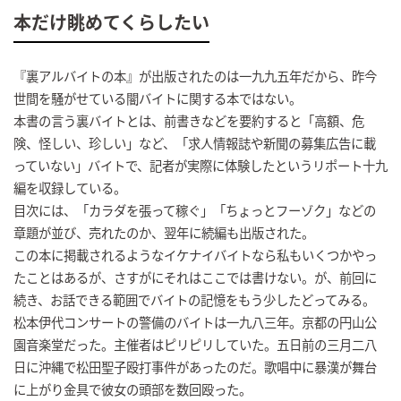
本だけ眺めてくらしたい
『裏アルバイトの本』が出版されたのは一九九五年だから、昨今
世間を騒がせている闇バイトに関する本ではない。
本書の言う裏バイトとは、前書きなどを要約すると「高額、危
険、怪しい、珍しい」など、「求人情報誌や新聞の募集広告に載
っていない」バイトで、記者が実際に体験したというリポート十九
編を収録している。
目次には、「カラダを張って稼ぐ」「ちょっとフーゾク」などの
章題が並び、売れたのか、翌年に続編も出版された。
この本に掲載されるようなイケナイバイトなら私もいくつかやっ
たことはあるが、さすがにそれはここでは書けない。が、前回に
続き、お話できる範囲でバイトの記憶をもう少したどってみる。
松本伊代コンサートの警備のバイトは一九八三年。京都の円山公
園音楽堂だった。主催者はピリピリしていた。五日前の三月二八
日に沖縄で松田聖子殴打事件があったのだ。歌唱中に暴漢が舞台
に上がり金具で彼女の頭部を数回殴った。