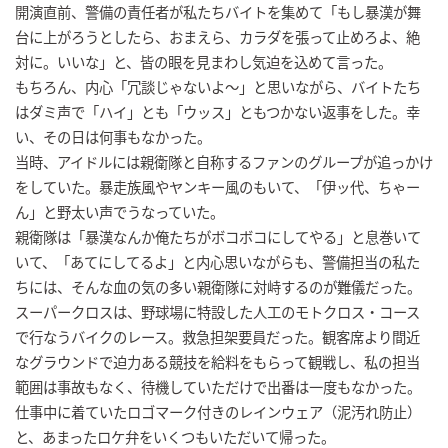
開演直前、警備の責任者が私たちバイトを集めて「もし暴漢が舞
台に上がろうとしたら、おまえら、カラダを張って止めろよ、絶
対に。いいな」と、皆の眼を見まわし気迫を込めて言った。
もちろん、内心「冗談じゃないよ～」と思いながら、バイトたち
はダミ声で「ハイ」とも「ウッス」ともつかない返事をした。幸
い、その日は何事もなかった。
当時、アイドルには親衛隊と自称するファンのグループが追っかけ
をしていた。暴走族風やヤンキー風のもいて、「伊ッ代、ちゃー
ん」と野太い声でうなっていた。
親衛隊は「暴漢なんか俺たちがボコボコにしてやる」と息巻いて
いて、「あてにしてるよ」と内心思いながらも、警備担当の私た
ちには、そんな血の気の多い親衛隊に対峙するのが難儀だった。
スーパークロスは、野球場に特設した人工のモトクロス・コース
で行なうバイクのレース。救急担架要員だった。観客席より間近
なグラウンドで迫力ある競技を給料をもらって観戦し、私の担当
範囲は事故もなく、待機していただけで出番は一度もなかった。
仕事中に着ていたロゴマーク付きのレインウェア（泥汚れ防止）
と、あまったロケ弁をいくつもいただいて帰った。