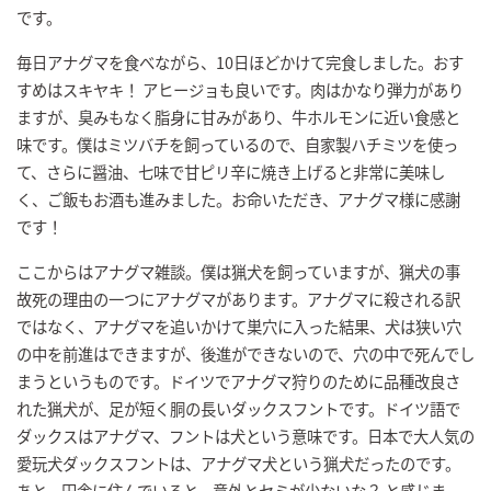
です。
毎日アナグマを食べながら、10日ほどかけて完食しました。おす
すめはスキヤキ！ アヒージョも良いです。肉はかなり弾力があり
ますが、臭みもなく脂身に甘みがあり、牛ホルモンに近い食感と
味です。僕はミツバチを飼っているので、自家製ハチミツを使っ
て、さらに醤油、七味で甘ピリ辛に焼き上げると非常に美味し
く、ご飯もお酒も進みました。お命いただき、アナグマ様に感謝
です！
ここからはアナグマ雑談。僕は猟犬を飼っていますが、猟犬の事
故死の理由の一つにアナグマがあります。アナグマに殺される訳
ではなく、アナグマを追いかけて巣穴に入った結果、犬は狭い穴
の中を前進はできますが、後進ができないので、穴の中で死んでし
まうというものです。ドイツでアナグマ狩りのために品種改良さ
れた猟犬が、足が短く胴の長いダックスフントです。ドイツ語で
ダックスはアナグマ、フントは犬という意味です。日本で大人気の
愛玩犬ダックスフントは、アナグマ犬という猟犬だったのです。
あと、田舎に住んでいると、意外とセミが少ないな？ と感じま