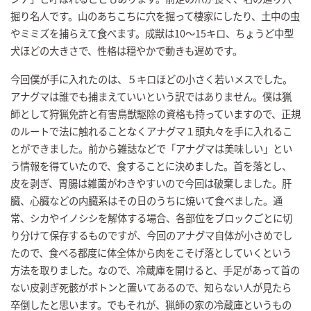
掘り名人です。山のあちこちに穴を掘って棲家にしたり、土中の虫
やミミズを捕らえて食べます。成獣は10～15キロ、ちょうど中型
犬ほどの大きさで、性格は穏やかで動きも遅めです。
今回僕が手に入れたのは、５キロほどの小さく若いメスでした。
アナグマは誰でも捕まえていいという訳ではありません。僕は猟
師として狩猟免許と有害鳥獣駆除の資格も持っていますので、正規
のルートで法に触れることなくアナグマ１頭丸々を手に入れるこ
とができました。前から雑誌などで「アナグマは美味しい」とい
う情報を得ていたので、食することに決めました。首を落とし、
皮を剥ぎ、胃腸は雑菌がわきやすいので今回は破棄しました。肝
臓、心臓などの内臓系はその日のうちに焼いて食べました。通
常、シカやイノシシを解体する場合、各部位をブロックごとに切
り分けて保存するものですが、今回のアナグマ自体が小さめでし
たので、食べる都度に体全体から肉をこそげ落としていくという
方法を取りました。なので、冷蔵庫を開けると、手足があって首の
ない皮剥ぎ死骸がボトンと置いてあるので、知らない人が見たら
卒倒したと思います。でもそれが、猟師の家の冷蔵庫というもの