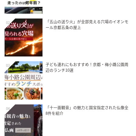
「五山の送り火」が全部見える穴場のイオンモ
02
ール京都五条の屋上
子ども連れにもおすすめ！京都・梅小路公園周
03
辺のランチ10選
「十一面観音」の魅力と国宝指定された仏像全
04
8件を紹介