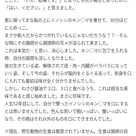
「はい、ください。」と答えました。
家に帰ってまな板の上にイノシシのキン○マを乗せて、30分ほど
にらめっこ。
まさか新人だからかつがれているんじゃないだろうな？？…そん
な時にその猟師から調理例の写メが送られて来ました。
これは本気だ…と思い、決心しました。キン○マに包丁を入れる
時、自分の股間も涼しくなりました。
彼の生きている姿、解体されて皮・肉・内臓がバラバラになって
いく姿、そして今の姿、それらが脳内をぐるぐる巡って、刺身を口
に入れても最初は味が全く分かりませんでした。
しかし、わさび醤油で２口、３口と食べるうち、これは相当な美
味であると感じ始めました。まさに珍味です。
人生52年目にして、自分で撃ったイノシシのキン○マを口にする
とは思いませんでした。色んな思いで胸いっぱい、腹いっぱいに
なり、その晩はそれ以外のものを口にできませんでした。
※現在、野生動物の生食は推奨されていません。生食は猟師の自