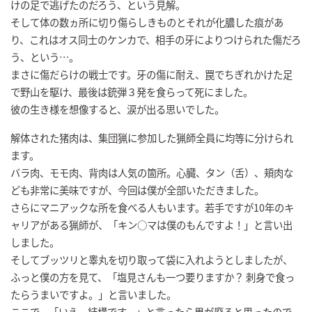
けの足で逃げたのだろう、という見解。
そして体の数ヵ所に切り傷らしきものとそれが化膿した痕があ
り、これはオス同士のケンカで、相手の牙によりつけられた傷だろ
う、という…。
まさに傷だらけの戦士です。牙の傷に耐え、罠でちぎれかけた足
で野山を駆け、最後は銃弾３発を食らって死にました。
彼の生き様を想像すると、涙が出る思いでした。
解体された猪肉は、集団猟に参加した猟師全員に均等に分けられ
ます。
バラ肉、モモ肉、背肉は人気の箇所。心臓、タン（舌）、頬肉な
ども非常に美味ですが、今回は僕が全部いただきました。
さらにマニアックな所を食べる人もいます。若手ですが10年のキ
ャリアがある猟師が、「キン○マは僕のもんですよ！」と言い出
しました。
そしてブッツリと睾丸を切り取って袋に入れようとしましたが、
ふっと僕の方を見て、「塩見さんも一つ要りますか？ 刺身で食っ
たらうまいですよ。」と言いました。
ここで、「いえ、結構です。」と言ったら男が廃ると思ったので、