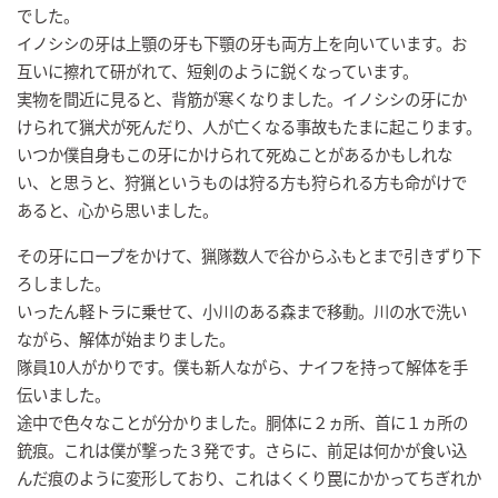
でした。
イノシシの牙は上顎の牙も下顎の牙も両方上を向いています。お
互いに擦れて研がれて、短剣のように鋭くなっています。
実物を間近に見ると、背筋が寒くなりました。イノシシの牙にか
けられて猟犬が死んだり、人が亡くなる事故もたまに起こります。
いつか僕自身もこの牙にかけられて死ぬことがあるかもしれな
い、と思うと、狩猟というものは狩る方も狩られる方も命がけで
あると、心から思いました。
その牙にロープをかけて、猟隊数人で谷からふもとまで引きずり下
ろしました。
いったん軽トラに乗せて、小川のある森まで移動。川の水で洗い
ながら、解体が始まりました。
隊員10人がかりです。僕も新人ながら、ナイフを持って解体を手
伝いました。
途中で色々なことが分かりました。胴体に２ヵ所、首に１ヵ所の
銃痕。これは僕が撃った３発です。さらに、前足は何かが食い込
んだ痕のように変形しており、これはくくり罠にかかってちぎれか