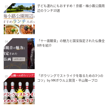
子ども連れにもおすすめ！京都・梅小路公園周
03
辺のランチ10選
「十一面観音」の魅力と国宝指定された仏像全
04
8件を紹介
「ボウリングでストライクを取るための3つの
05
コツ」by MKボウル上賀茂・平山陽一プロ