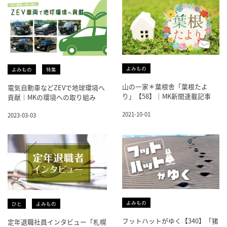
よみもの
よみもの
特集
山の一家＊葉根舎「葉根たよ
電気自動車などZEVで地球環境へ
り」【58】｜MK新聞連載記事
貢献｜MKの環境への取り組み
2021-10-01
2023-03-03
よみもの
ひと
よみもの
フットハットがゆく【340】「猪
定年退職社員インタビュー「札幌