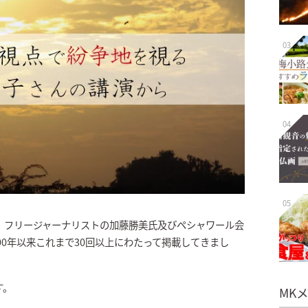
03
04
05
、フリージャーナリストの加藤勝美氏及びペシャワール会
00年以来これまで30回以上にわたって掲載してきまし
す。
MK