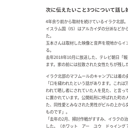
次に伝えたいこと3つについて話し
4年余り前から取材を続けているイラク北部。
イスラム国（IS）はアルカイダの分派などから
た。
玉本さんは取材した映像と音声を現地からイ
る。
去年2018年10月に放送した、テレビ朝日
ます。家の前には拉致された女性たちが残し
イラク北部のマフムールのキャンプには着の
「口を縫われたという話があります。これは
われて晒し者にされていた人を見た、と言っ
に置かれています。公開処刑に呼ばれた町の
た、同性愛とみなされた男性がビルの上から
ものです」。
「去年の2月、掃討作戦がすすみ、イラクの
した。（ホワット アー ユウ ドゥイング