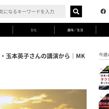
ひと
趣味／生活
・玉本英子さんの講演から｜MK
今週
01
02