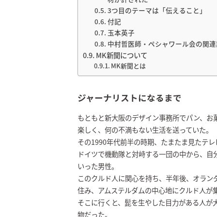
3つ目のテーマは「伝えること」
付記
玉本英子
中村哲医師・ペシャワール会の関連
MK新聞について
MK新聞とは
ジャーナリストになるまで
もともと新大阪のデザイン事務所でパン、お
楽しく、何の不満もない生活を送っていた。
その1990年代前半の時期、たまたま見たテ
ドイツで機動隊と対峙する一団の中から、自
いった男性。
このクルド人に関心を持ち、半年後、オラン
住み、アムステルダムの中心地にクルド人が
そこに行くと、髭を生やした目力がある人が
物だった。