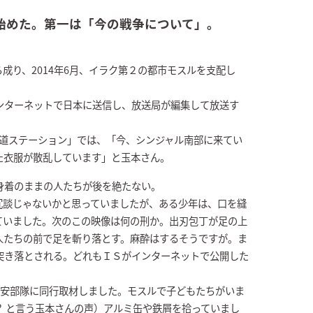
始めた。第一は「今の戦争について」。
成り、2014年6月、イラク第２の都市モスルを支配し
ンターネットで日本に送信し、放送局が編集して放送す
「報道ステーション」では、「今、シンジャル南部に来てい
た衣服が散乱しています」と玉本さん。
身着のままの人たちが後を絶たない。
冗談じゃないかと思っていましたが、ある少年は、口を縫
ていました。次のこの映像は何の刑か。出刃包丁が足の上
人たちの前で足を斬り落とす。麻酔はするそうですが。ま
突き落とされる。どれもＩＳがインターネットで公開した
治安部隊に同行取材しました。モスルで子どもたちがいま
？ と言う玉本さんの声）アルミ缶や鉄屑を拾っていまし