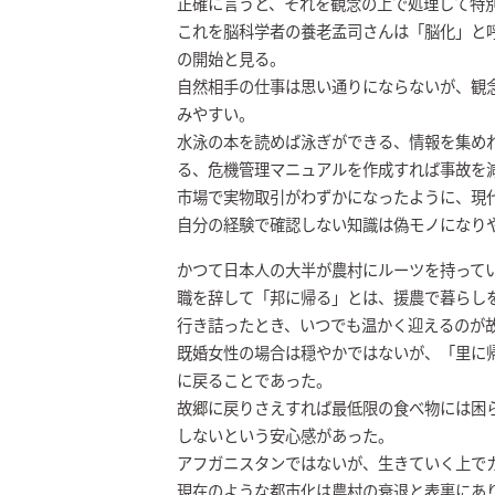
正確に言うと、それを観念の上で処理して特
これを脳科学者の養老孟司さんは「脳化」と
の開始と見る。
自然相手の仕事は思い通りにならないが、観
みやすい。
水泳の本を読めば泳ぎができる、情報を集め
る、危機管理マニュアルを作成すれば事故を
市場で実物取引がわずかになったように、現
自分の経験で確認しない知識は偽モノになり
かつて日本人の大半が農村にルーツを持って
職を辞して「邦に帰る」とは、援農で暮らし
行き詰ったとき、いつでも温かく迎えるのが
既婚女性の場合は穏やかではないが、「里に
に戻ることであった。
故郷に戻りさえすれば最低限の食べ物には困
しないという安心感があった。
アフガニスタンではないが、生きていく上で
現在のような都市化は農村の衰退と表裏にあ