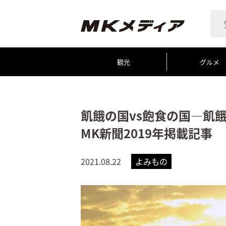
観光
グルメ
飢餓の国vs飽食の国―飢
MK新聞2019年掲載記事
2021.08.22
よみもの