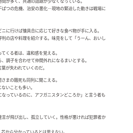
時間が多く、共通の話題が少なくなっている。
干ばつの危機、治安の悪化―現地の緊迫した動きは戦場に
ビニに行けば懐具合に応じて好きな食べ物が手に入る。
評判の店や料理を紹介する。味見をして「うーん、おいし
ってくる者は、違和感を覚える。
ら、調子を合わせて仲間外れになるまいとする。
言葉が失われていくのだ。
間さまの餓死も同列に聞こえる。
じないことも多い。
になっているのに、アフガニスタンどころか」と言う者も
発言が飛び出し、孤立していく。性格が悪ければ犯罪者か
、芯から分かっているとは思えない。