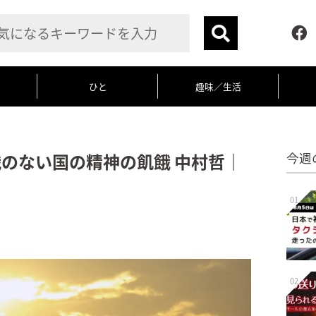
ひと
趣味／生活
餓のない国の精神の飢餓 中村哲｜
今週
01
02