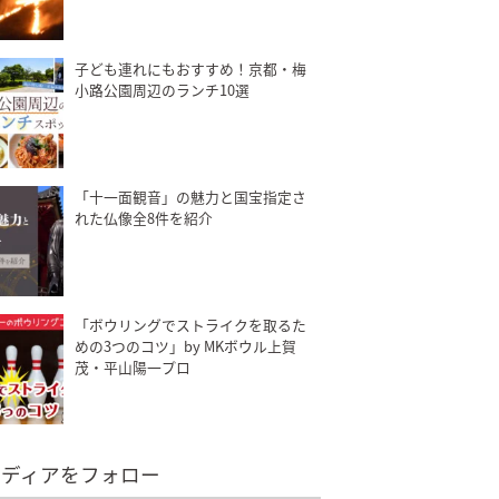
子ども連れにもおすすめ！京都・梅
小路公園周辺のランチ10選
「十一面観音」の魅力と国宝指定さ
れた仏像全8件を紹介
「ボウリングでストライクを取るた
めの3つのコツ」by MKボウル上賀
茂・平山陽一プロ
メディアをフォロー