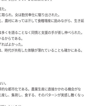
居た。
に取られ、女は勤労奉仕に駆り出された。
え、農村にあっては汗して食糧増産に励みながら、生き延
は多くを語ることなく同情と支援の手が差し伸べられた。
いるからである。
ずればよかった。
は、時代が共有した体験が薄れていることも確かにある。
ない。
界的な都市化である。農業生産に直接かかわる機会がな
生産し、集荷し、食する、そのパターンが実感し難くなっ