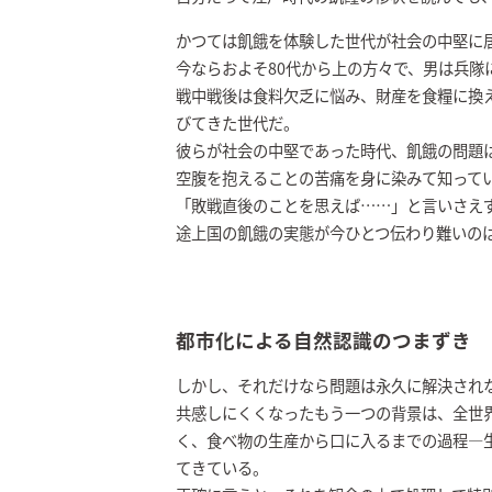
かつては飢餓を体験した世代が社会の中堅に
今ならおよそ80代から上の方々で、男は兵隊
戦中戦後は食料欠乏に悩み、財産を食糧に換
びてきた世代だ。
彼らが社会の中堅であった時代、飢餓の問題
空腹を抱えることの苦痛を身に染みて知って
「敗戦直後のことを思えば……」と言いさえ
途上国の飢餓の実態が今ひとつ伝わり難いの
都市化による自然認識のつまずき
しかし、それだけなら問題は永久に解決され
共感しにくくなったもう一つの背景は、全世
く、食べ物の生産から口に入るまでの過程―
てきている。