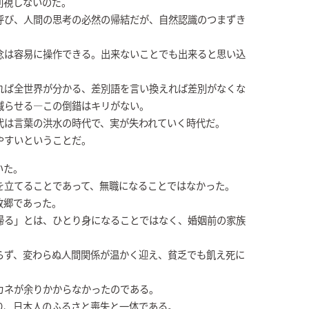
別視しないのだ。
呼び、人間の思考の必然の帰結だが、自然認識のつまずき
念は容易に操作できる。出来ないことでも出来ると思い込
れば全世界が分かる、差別語を言い換えれば差別がなくな
減らせる―この倒錯はキリがない。
代は言葉の洪水の時代で、実が失われていく時代だ。
やすいということだ。
いた。
を立てることであって、無職になることではなかった。
故郷であった。
帰る」とは、ひとり身になることではなく、婚姻前の家族
らず、変わらぬ人間関係が温かく迎え、貧乏でも飢え死に
カネが余りかからなかったのである。
り、日本人のふるさと喪失と一体である。