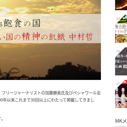
03
04
05
、フリージャーナリストの加藤勝美氏及びペシャワール会
00年以来これまで30回以上にわたって掲載してきまし
す。
MK