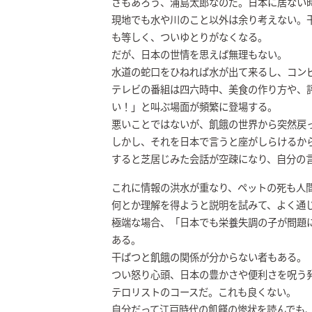
さもあろう、浦島太郎なのだ。日本に居ない
現地でも水や川のこと以外は余り考えない。
も等しく、ついゆとりがなくなる。
だが、日本の世情を思えば無理もない。
水道の蛇口をひねれば水が出て来るし、コン
テレビの番組は四六時中、美食の作り方や、
い！」と叫ぶ場面が頻繁に登場する。
悪いことではないが、飢餓の世界から突然戻
しかし、それを日本で言うと座がしらけるか
すると芝居じみた会話が空疎になり、自分の
これに情報の洪水が重なり、ペットの死も人
何とか理解を得ようと説明を試みて、よく通
極端な場合、「日本でも栄養失調の子が問題
ある。
干ばつと飢餓の関係が分からない者もある。
つい怒り心頭、日本の豊かさや便利さを呪う
テロリストのコースだ。これも良くない。
自分だって江戸時代の飢饉の惨状を読んでも