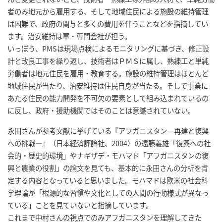
者のみ地元から雇用する、そして地域住民による施設の維持管理
は困難で、政府の関与と多くの費用を伴うことなどを指摘してい
ます。治安維持は軍・専門会社が担う。
いっぽう、PMSは現場点検によるモニタリングに基づき、修正設
計と改良工事を繰り返し、技術者はＰＭＳに属し、熟練工と単純
労働者は地元住民を雇用・教育する。施設の維持管理はほとんど
地域住民が当たり、治安維持は住民自身が当たる。そして事業に
あたる住民の能力開発を不可欠の要素として組み込まれているの
に反し、政府・援助機関ではそのことは意識されていない。
永田さんが参考文献に挙げている『アフガニスタン―再建と復興
への挑戦―』（日本経済評論社、2004）の遠藤義雄「復興への社
会的・歴史的環境」やナギザデ・モハマド「アフガニスタンの復
興と農業の役割」の論文を見ても、基本的に永田さんの分析を肯
定する内容となっていると思いました。モハマドは欧米の社会科
学理論が「根源的な習慣や文化としての人間の行動様式が異なっ
ている」ことを見ていないと指摘しています。
これまで中村さんの視点でのみアフガニスタンを理解してきた