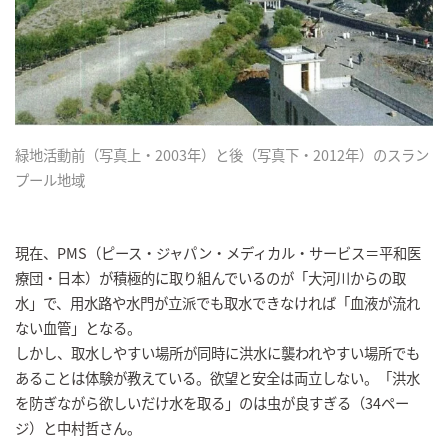
緑地活動前（写真上・2003年）と後（写真下・2012年）のスラン
プール地域
現在、PMS（ピース・ジャパン・メディカル・サービス＝平和医
療団・日本）が積極的に取り組んでいるのが「大河川からの取
水」で、用水路や水門が立派でも取水できなければ「血液が流れ
ない血管」となる。
しかし、取水しやすい場所が同時に洪水に襲われやすい場所でも
あることは体験が教えている。欲望と安全は両立しない。「洪水
を防ぎながら欲しいだけ水を取る」のは虫が良すぎる（34ペー
ジ）と中村哲さん。