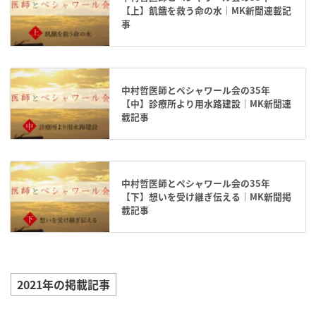
【上】飢餓を救う命の水｜MK新聞連載記
事
中村哲医師とペシャワール会の35年
【中】診療所より用水路建設｜MK新聞連
載記事
中村哲医師とペシャワール会の35年
【下】想いを受け継ぎ伝える｜MK新聞掲
載記事
2021年の掲載記事