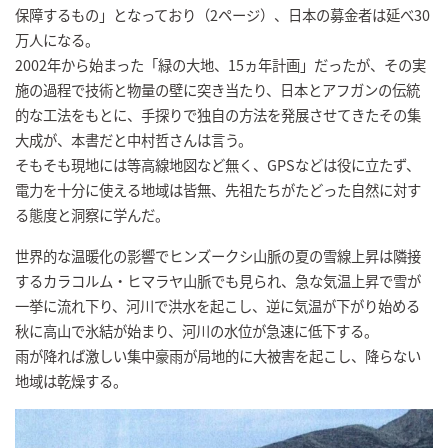
保障するもの」となっており（2ページ）、日本の募金者は延べ30
万人になる。
2002年から始まった「緑の大地、15ヵ年計画」だったが、その実
施の過程で技術と物量の壁に突き当たり、日本とアフガンの伝統
的な工法をもとに、手探りで独自の方法を発展させてきたその集
大成が、本書だと中村哲さんは言う。
そもそも現地には等高線地図など無く、GPSなどは役に立たず、
電力を十分に使える地域は皆無、先祖たちがたどった自然に対す
る態度と洞察に学んだ。
世界的な温暖化の影響でヒンズークシ山脈の夏の雪線上昇は隣接
するカラコルム・ヒマラヤ山脈でも見られ、急な気温上昇で雪が
一挙に流れ下り、河川で洪水を起こし、逆に気温が下がり始める
秋に高山で氷結が始まり、河川の水位が急速に低下する。
雨が降れば激しい集中豪雨が局地的に大被害を起こし、降らない
地域は乾燥する。