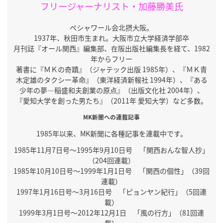
フリージャーナリスト・加藤勝美氏
ペシャワール会北摂大阪。
1937年、秋田市生まれ。大阪市立大学経済学部卒
月刊誌『オール関西』編集部、在阪出版社編集長を経て、1982
年からフリー
著書に『ＭＫの奇蹟』（ジャテック出版 1985年）、『ＭＫ青
木定雄のタクシー革命』（東洋経済新報社 1994年）、『ある
少年の夢―稲盛和夫創業の原点』（出版文化社 2004年）、
『愛知大学を創った男たち』（2011年 愛知大学）など多数。
MK新聞への連載記事
1985年以来、MK新聞に各種記事を連載中です。
1985年11月7日号～1995年9月10日号 「関西おんな智人抄」
（204回連載）
1985年10月10日号～1999年1月1日号 「関西の個性」（39回
連載）
1997年1月16日号～3月16日号 「ピョンヤン紀行」（5回連
載）
1999年3月1日号～2012年12月1日 「風の行方」（81回連
載）