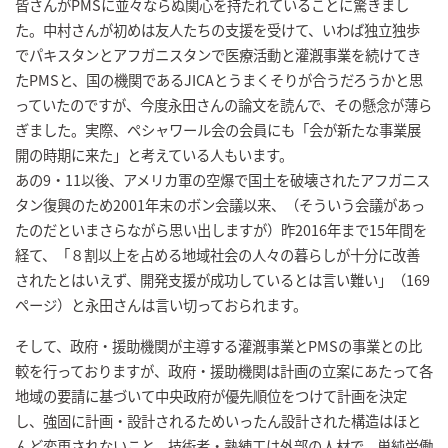
皆さんがPMSに並々ならぬ関心を持たれていることに驚きまし
た。中村さんが初めは友人たちの支援を受けて、いわば独立独歩
でパキスタンとアフガニスタンで医療活動と灌漑事業を続けてき
たPMSと、国の機関であるJICAとうまくそりが合うだろうかと思
っていたのですが、今度永田さんの論文を読んで、その懸念が薄ら
ぎました。実際、ペシャワール会の会員にも「会が新たな事業展
開の時期に来た」と考えている人もいます。
あの9・11以後、アメリカ軍の空爆で国土を破壊されたアフガニス
タン復興のため2001年末のボン会議以来、（そういう会議があっ
たのだといまさらながら思い出しますが）昨2016年まで15年間を
経て、「８割以上を占める地域社会の人々の暮らしが十分に改善
されたとはいえず、開発支援が成功しているとは言い難い」（169
ページ）と永田さんは言い切っておられます。
そして、政府・援助機関が主導する灌漑事業とPMSの事業との比
較を行っておりますが、政府・援助機関は計画の立案にあたって各
地域の要請に基づいて中央政府が優先順位をつけて計画を決定
し、強固に計画・設計されるためいったん設計された構造はほと
んど変更されないこと、技術者・熟練工は外部の人材で、単純労働