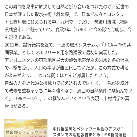
この難問を見事に解決して自然と折り合いをつけたのが、近世の
日本が確立した取水技術「斜め堰」で、日本で次々とコンクリー
トと直角堰に替えられる中、九州で一つだけ、筑後川流域（福岡
県朝倉市）に残っていて、寛政2年（1790）に今の形で完成し、今
も現役である。
2011年、試行錯誤を経て、一連の取水システムが「JICA＝PMS共
同事業」としてマルワリード用水路建設で最初に実現した。
アフガニスタンの東部地区最大の穀倉地帯が夏の洪水と冬の渇水
で打撃を受け、人口の半ばが難民化していたが、この方式で耕地
がよみがえり、この５年間でほとんど帰農したという。
自然の力を近代的な機械力で抑え込むのではなく、「観察を続け
て改修を重ねるうちに年々強くなり、周囲の自然条件に馴染んでい
く」（98ページ）。この馴染んでいくという表現に中村哲学の真
骨頂がある。
中村哲医師とペシャワール会のアフガニ
スタンでの活動報告まとめ｜MK新聞連載