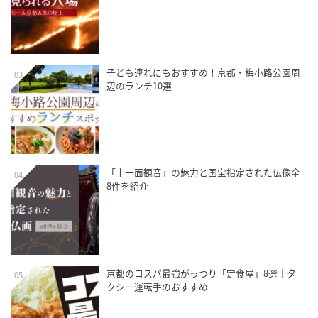
子ども連れにもおすすめ！京都・梅小路公園周
03
辺のランチ10選
「十一面観音」の魅力と国宝指定された仏像全
04
8件を紹介
京都のコスパ最強がっつり「定食屋」8選｜タ
05
クシー運転手のおすすめ