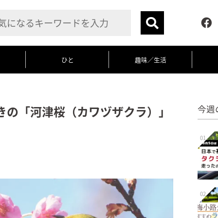
ひと
趣味／生活
きの「河津桜（カワヅザクラ）」
今週
01
02