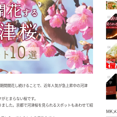
03
04
05
長期間開花し続けることで、近年人気が急上昇中の河津
クがとまらない桜です。
りました。京都で河津桜を見られるスポットもあわせて紹
MK