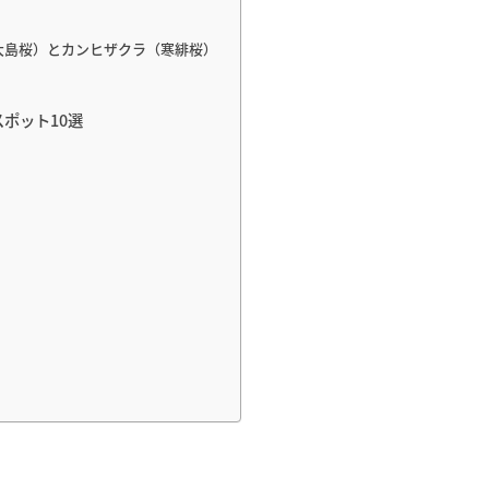
大島桜）とカンヒザクラ（寒緋桜）
ポット10選