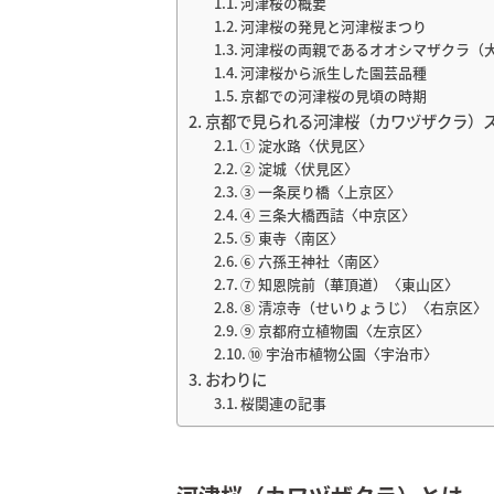
河津桜の概要
河津桜の発見と河津桜まつり
河津桜の両親であるオオシマザクラ（
河津桜から派生した園芸品種
京都での河津桜の見頃の時期
京都で見られる河津桜（カワヅザクラ）ス
① 淀水路〈伏見区〉
② 淀城〈伏見区〉
③ 一条戻り橋〈上京区〉
④ 三条大橋西詰〈中京区〉
⑤ 東寺〈南区〉
⑥ 六孫王神社〈南区〉
⑦ 知恩院前（華頂道）〈東山区〉
⑧ 清凉寺（せいりょうじ）〈右京区〉
⑨ 京都府立植物園〈左京区〉
⑩ 宇治市植物公園〈宇治市〉
おわりに
桜関連の記事