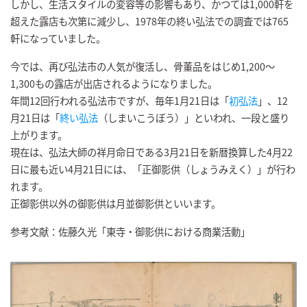
しかし、生活スタイルの変容等の影響もあり、かつては1,000軒を
超えた露店も次第に減少し、1978年の終い弘法での調査では765
軒になっていました。
今では、再び弘法市の人気が復活し、骨董品をはじめ1,200～
1,300もの露店が出店されるようになりました。
年間12回行われる弘法市ですが、毎年1月21日は「
初弘法
」、12
月21日は「
終い弘法
（しまいこうぼう）」といわれ、一段と盛り
上がります。
現在は、弘法大師の祥月命日である3月21日を新暦換算した4月22
日に最も近い4月21日には、「正御影供（しょうみえく）」が行わ
れます。
正御影供以外の御影供は月並御影供といいます。
参考文献：佐藤久光「東寺・御影供における商業活動」