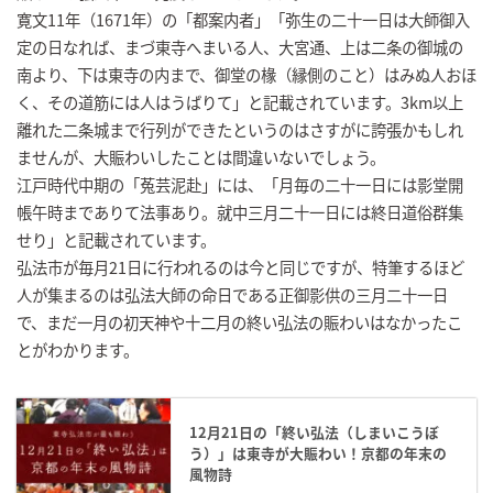
寛文11年（1671年）の「都案内者」「弥生の二十一日は大師御入
定の日なれば、まづ東寺へまいる人、大宮通、上は二条の御城の
南より、下は東寺の内まで、御堂の椽（縁側のこと）はみぬ人おほ
く、その道筋には人はうばりて」と記載されています。3km以上
離れた二条城まで行列ができたというのはさすがに誇張かもしれ
ませんが、大賑わいしたことは間違いないでしょう。
江戸時代中期の「菟芸泥赴」には、「月毎の二十一日には影堂開
帳午時までありて法事あり。就中三月二十一日には終日道俗群集
せり」と記載されています。
弘法市が毎月21日に行われるのは今と同じですが、特筆するほど
人が集まるのは弘法大師の命日である正御影供の三月二十一日
で、まだ一月の初天神や十二月の終い弘法の賑わいはなかったこ
とがわかります。
12月21日の「終い弘法（しまいこうぼ
う）」は東寺が大賑わい！京都の年末の
風物詩