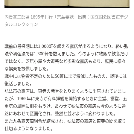
内貴甚三郎著 1895年刊行「京華要誌」出典：国立国会図書館デジ
タルコレクション
戦前の最盛期には1,000軒を超える露店が出るようになり、終い弘
法や初弘法では1,300軒を数えました。今のように物販や飲食だけ
ではなく、芝居小屋や大道芸など多彩な露店もあり、庶民に様々
な娯楽を提供しました。
戦中には物資不足のために50軒にまで激減したものの、戦後には
復活しました。
弘法市の露店は、東寺の諸堂をとりまくように出店されていまし
たが、1965年に東寺が有料拝観を開始するときに金堂、講堂、五
重塔の周囲に柵をもうけ、あわせて弘法市の露店も今のように通
路にあわせて区画化され、整然と並ぶように変わりました。
また九条露天商組合が結成され、弘法市の露店と東寺の間を取り
仕切るようになりました。