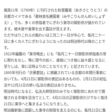
寛政11年（1799年）に刊行された秋里籬嶌（あきさと りとう）の
京都ガイドである「都林泉名勝圖會（みやこりんせんめいしょず
え）」でも、多くの参詣者でにぎわう東寺の御影供が描かれてい
ます。植木屋や食事を出す露店が見えます。
ただやはりこれらの賑わいは三月二十一日が中心で、毎月二十一
日に多くの人でにぎわうようになったのは明治時代以降のことで
す。
1922年編纂の「東寺略史」にも「毎月二十一日御影供参詣者の常
に群れをなし、殊に現今の如く、歳毎につき毎に益々盛となるに
至りしは、実に近時よりのことなりとす」と記されています。
1895年刊行の「京華要誌」に掲載されている京都の年間行事表に
おいても、4月21日に御影供の表記はあるものの、1月21日の初弘
法や12月21日の終い弘法の表記はありません。
明治時代になると、弘法大師信仰のみでなく御影供にあわせて開
催される市場を目当てとして、4月21日の正御影供だけでなく毎月
21日に東寺へと集まるようになりました。
明治維新後に困窮した東寺の財政を支えるのにも、毎月21日に集