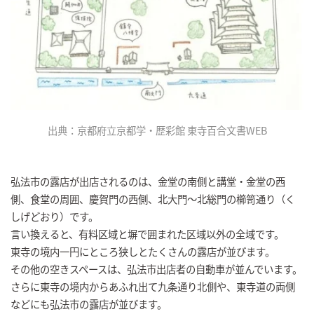
出典：京都府立京都学・歴彩館 東寺百合文書WEB
弘法市の露店が出店されるのは、金堂の南側と講堂・金堂の西
側、食堂の周囲、慶賀門の西側、北大門～北総門の櫛笥通り（く
しげどおり）です。
言い換えると、有料区域と塀で囲まれた区域以外の全域です。
東寺の境内一円にところ狭しとたくさんの露店が並びます。
その他の空きスペースは、弘法市出店者の自動車が並んでいます。
さらに東寺の境内からあふれ出て九条通り北側や、東寺道の両側
などにも弘法市の露店が並びます。