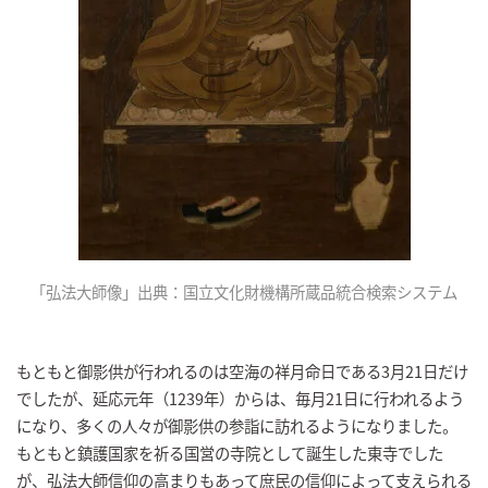
「弘法大師像」出典：国立文化財機構所蔵品統合検索システム
もともと御影供が行われるのは空海の祥月命日である3月21日だけ
でしたが、延応元年（1239年）からは、毎月21日に行われるよう
になり、多くの人々が御影供の参詣に訪れるようになりました。
もともと鎮護国家を祈る国営の寺院として誕生した東寺でした
が、弘法大師信仰の高まりもあって庶民の信仰によって支えられる