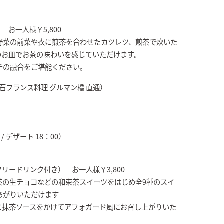
お一人様￥5,800
野菜の前菜や衣に煎茶を合わせたカツレツ、煎茶で炊いた
のお皿でお茶の味わいを感じていただけます。
チの融合をご堪能ください。
（懐石フランス料理 グルマン橘 直通）
 デザート 18：00）
リードリンク付き） お一人様￥3,800
茶の生チョコなどの和束茶スイーツをはじめ全9種のスイ
あがりいただけます
に抹茶ソースをかけてアフォガード風にお召し上がりいた