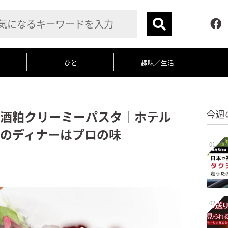
ひと
趣味／生活
酒粕クリーミーパスタ｜ホテル
今週
のディナーはプロの味
01
02