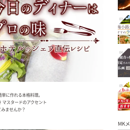
03
04
05
簡単に作れる本格料理。
 マスタードのアクセント
てみませんか？
MK