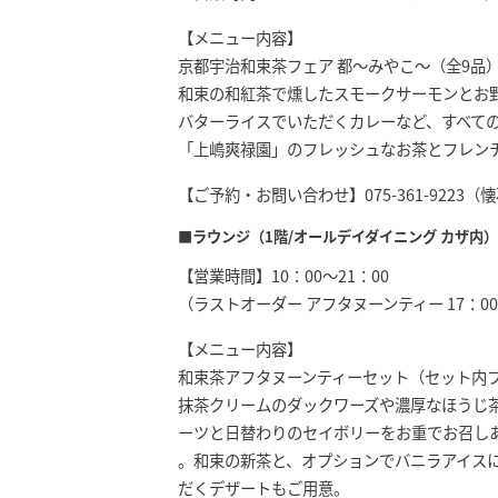
【メニュー内容】
京都宇治和束茶フェア 都～みやこ～（全9品） 
和束の和紅茶で燻したスモークサーモンとお
バターライスでいただくカレーなど、すべて
「上嶋爽禄園」のフレッシュなお茶とフレン
【ご予約・お問い合わせ】075-361-9223
■ラウンジ（1階/オールデイダイニング カザ内）
【営業時間】10：00～21：00
（ラストオーダー アフタヌーンティー 17：00 /
【メニュー内容】
和束茶アフタヌーンティーセット（セット内フ
抹茶クリームのダックワーズや濃厚なほうじ
ーツと日替わりのセイボリーをお重でお召し
。和束の新茶と、オプションでバニラアイス
だくデザートもご用意。