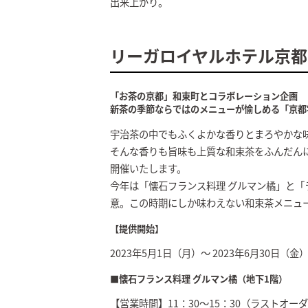
出来上がり。
リーガロイヤルホテル京都
「お茶の京都」和束町とコラボレーション企画
新茶の季節ならではのメニューが愉しめる「京都
宇治茶の中でもふくよかな香りとまろやかな
そんな香りも旨味も上質な和束茶をふんだん
開催いたします。
今年は「懐石フランス料理 グルマン橘」と
意。この時期にしか味わえない和束茶メニュ
【提供開始】
2023年5月1日（月）～ 2023年6月30日（金
■懐石フランス料理 グルマン橘（地下1階）
【営業時間】11：30～15：30（ラストオーダー