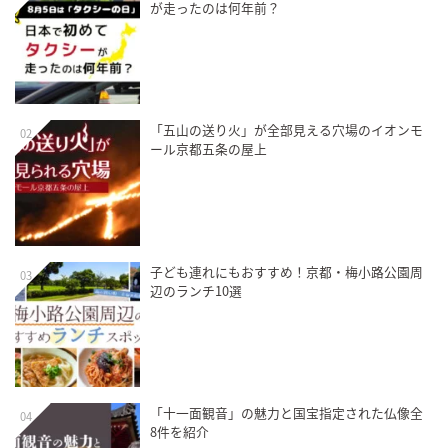
が走ったのは何年前？
「五山の送り火」が全部見える穴場のイオンモ
02
ール京都五条の屋上
子ども連れにもおすすめ！京都・梅小路公園周
03
辺のランチ10選
「十一面観音」の魅力と国宝指定された仏像全
04
8件を紹介