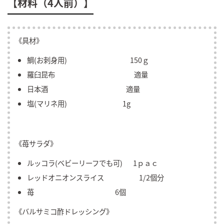
【材料（4人前）】
《具材》
鯛(お刺身用) 150ｇ
羅臼昆布 適量
日本酒 適量
塩(マリネ用) 1g
《苺サラダ》
ルッコラ(ベビーリーフでも可) 1ｐａｃ
レッドオニオンスライス 1/2個分
苺 6個
《バルサミコ酢ドレッシング》