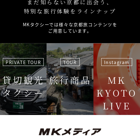
まだ知らない京都に出会う、
特別な旅行体験をラインナップ
MKタクシーでは様々な京都旅コンテンツを
ご用意しています。
PRIVATE TOUR
TOUR
Instagram
貸切観光
旅行商品
MK
タクシー
KYOTO
LIVE
＜毎週＞ 木
12:15〜