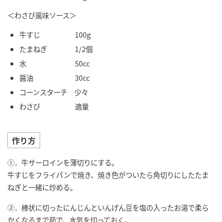
＜わさび風味ソース＞
牛すじ 100g
たまねぎ 1/2個
水 50cc
醤油 30cc
コーンスターチ 少々
わさび 適量
作り方
①．牛サーロインを薄切りにする。
牛すじをフライパンで焼き、焼き色がついたら角切りにしたたま
ねぎと一緒に炒める。
②．棒状に切ったにんじんといんげん豆を塩の入ったお湯で柔ら
かくなるまで茹で、水気を切っておく。