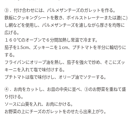
③ ．付け合わせには、パルメザンチーズのガレットを作る。
鉄板にクッキングシートを敷き、ボイルストレーナーまたは漉(こ)
し網などを使用し、パルメザンチーズを濾しながら厚さを均等に
広げる。
１６０℃のオーブンで６分間加熱し常温で冷ます。
茄子を1.5cm、ズッキーニを１cm、プチトマトを半分に輪切りに
する。
フライパンにオリーブ油を熱し、茄子を強火で炒め、そこにズッ
キーニを入れて塩で味付けする。
プチトマトは塩で味付けし、オリーブ油でソテーする。
④ ．お肉をカットし、お皿の中央に並べ、③のお野菜を重ねて盛
り付ける。
ソースに山葵を入れ、お肉にかける。
お野菜の上にチーズのガレットをのせたら出来上がり。