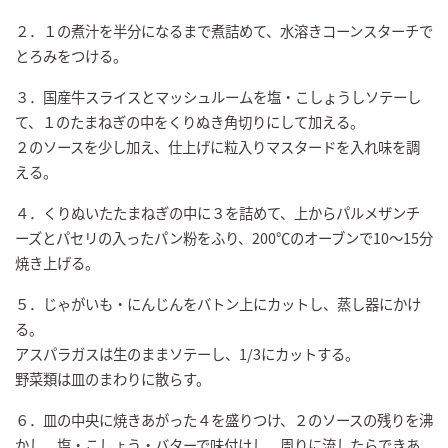
２．１の煮汁を半分になるまで煮詰めて、水溶きコーンスターチで
とろみをつける。
３．国産牛スライスとマッシュルームを塩・こしょうしソテーし
て、１のたまねぎの中をくりぬき角切りにして加える。
２のソースを少し加え、仕上げに粒入りマスタードを入れ味を調
える。
４．くりぬいたたまねぎの中に３を詰めて、上からパルメザンチ
ーズとパセリの入ったパン粉をふり、200℃のオーブンで10～15分
焼き上げる。
５．じゃがいも・にんじんをバトン上にカットし、蒸し器にかけ
る。
アスパラガスは生のままソテーし、1/3にカットする。
野菜類は皿のまわりに散らす。
６．皿の中央に焼きあがった４を盛りつけ、２のソースの残りを沸
かし、塩・こしょう・バターで味付けし、周りに流したらできあ