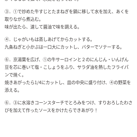
③．①で炒めた牛すじとたまねぎを鍋に移して水を加え、あくを
取りながら煮込む。
味が出たら、濾して醤油で味を調える。
④．じゃがいもは蒸しあげてからカットする。
九条ねぎと小かぶは一口大にカットし、バターでソテーする。
⑥．京湯葉を広げ、①の牛サーロインと２のにんじん・いんげん
豆を芯に巻いて塩・こしょうをふり、サラダ油を熱したフライパ
ンで焼く。
焼きあがったら1/4にカットし、皿の中央に盛り付け、④の野菜を
添える。
⑥．③に水溶きコーンスターチでとろみをつけ、すりおろしたわさ
びを加えて作ったソースをかけたらできあがり！