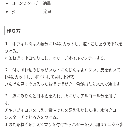
コーンスターチ 適量
水 適量
作り方
１．牛フィレ肉は人数分に1/4にカットし、塩・こしょうで下味を
つける。
九条ねぎは小口切りにし、オリーブオイルでソテーする。
２．付けあわせのじゃがいも・にんじんはよく洗い、皮を剥いて
1/4にカットし、ボイルして蒸し上げる。
いんげん豆は塩の入ったお湯で湯がき、色が出たら氷水で冷ます。
３．鍋にみりんと日本酒を入れ、火にかけアルコール分を飛ば
す。
チキンブイヨンを加え、醤油で味を調え沸かした後、水溶きコー
ンスターチでとろみをつける。
１の九条ねぎを加えて香りを付けたらバターを少し加えてコクを出