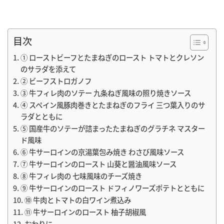
目次
① ローストビーフとたまねぎのロースト トマトとクレソン
のサラダを添えて
② ビーフストロガノフ
③ 牛フィレ肉のソテー 九条ねぎ風味の照り焼きソース
④ スペイン風豚肉巻きとたまねぎのフライ 三つ葉入りのサ
ラダとともに
⑤ 国産牛のソテーが詰まったたまねぎのグラチネ マスター
ド風味
⑥ 牛サーロインの京湯葉包み焼き わさび風味ソース
⑦ 牛サーロインのロースト 山葵と醤油風味ソース
⑧ 牛フィレ肉の 七味風味のチーズ焼き
⑨ 牛サーロインのロースト ドフィノワーズポテトとともに
⑩ 牛肉とトマトの白ワイン煮込み
⑪ 牛サーロインのロースト 柚子胡椒風
おわりに