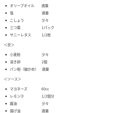
オリーブオイル 適量
塩 適量
こしょう 少々
三つ葉 1パック
サニーレタス 1/2枚
＜衣＞
小麦粉 少々
溶き卵 2個
パン粉（細かめ） 適量
＜ソース＞
マヨネーズ 60cc
レモン汁 1/2個分
醤油 少々
揚げ油 適量