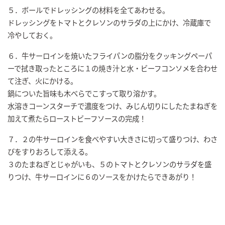
５．ボールでドレッシングの材料を全てあわせる。
ドレッシングをトマトとクレソンのサラダの上にかけ、冷蔵庫で
冷やしておく。
６．牛サーロインを焼いたフライパンの脂分をクッキングペーパ
ーで拭き取ったところに１の焼き汁と水・ビーフコンソメを合わせ
て注ぎ、火にかける。
鍋についた旨味も木べらでこすって取り溶かす。
水溶きコーンスターチで濃度をつけ、みじん切りにしたたまねぎを
加えて煮たらローストビーフソースの完成！
７．２の牛サーロインを食べやすい大きさに切って盛りつけ、わさ
びをすりおろして添える。
３のたまねぎとじゃがいも、５のトマトとクレソンのサラダを盛
りつけ、牛サーロインに６のソースをかけたらできあがり！