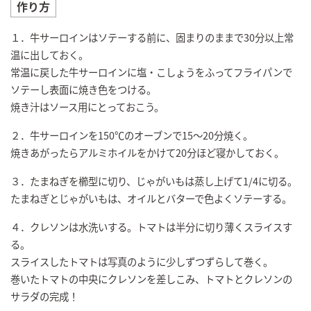
作り方
１．牛サーロインはソテーする前に、固まりのままで30分以上常
温に出しておく。
常温に戻した牛サーロインに塩・こしょうをふってフライパンで
ソテーし表面に焼き色をつける。
焼き汁はソース用にとっておこう。
２．牛サーロインを150℃のオーブンで15～20分焼く。
焼きあがったらアルミホイルをかけて20分ほど寝かしておく。
３．たまねぎを櫛型に切り、じゃがいもは蒸し上げて1/4に切る。
たまねぎとじゃがいもは、オイルとバターで色よくソテーする。
４．クレソンは水洗いする。トマトは半分に切り薄くスライスす
る。
スライスしたトマトは写真のように少しずつずらして巻く。
巻いたトマトの中央にクレソンを差しこみ、トマトとクレソンの
サラダの完成！