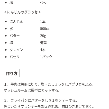
塩 少々
＜にんじんのグラッセ＞
にんじん 1本
水 500cc
バター 20g
塩 適量
クレソン 4本
パセリ 1パック
作り方
１．牛肉は短冊に切り、塩・こしょうをしパプリカをふる。
マッシュルームは櫛型にカットする。
２．フライパンにバターをしき１をソテーする。
色づいたらブランデーを加え煮詰め、肉はひきあげておく。