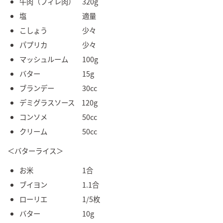
牛肉（フィレ肉） 320g
塩 適量
こしょう 少々
パプリカ 少々
マッシュルーム 100g
バター 15g
ブランデー 30cc
デミグラスソース 120g
コンソメ 50cc
クリーム 50cc
＜バターライス＞
お米 1合
ブイヨン 1.1合
ローリエ 1/5枚
バター 10g