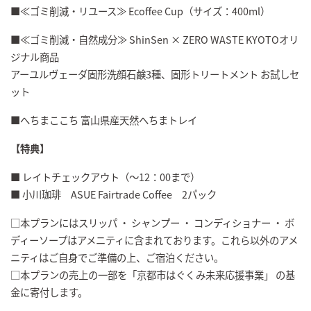
■≪ゴミ削減・リユース≫ Ecoffee Cup（サイズ：400ml）
■≪ゴミ削減・自然成分≫ ShinSen × ZERO WASTE KYOTOオリ
ジナル商品
アーユルヴェーダ固形洗顔石鹸3種、固形トリートメント お試しセ
ット
■へちまここち 富山県産天然へちまトレイ
【特典】
■ レイトチェックアウト（～12：00まで）
■ 小川珈琲 ASUE Fairtrade Coffee 2パック
□本プランにはスリッパ ・ シャンプー ・ コンディショナー ・ ボ
ディーソープはアメニティに含まれております。これら以外のアメ
ニティはご自身でご準備の上、ご宿泊ください。
□本プランの売上の一部を「京都市はぐくみ未来応援事業」 の基
金に寄付します。