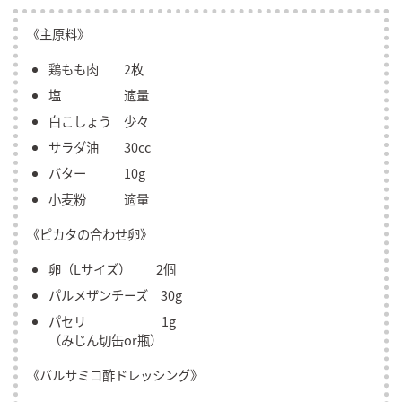
《主原料》
鶏もも肉 2枚
塩 適量
白こしょう 少々
サラダ油 30cc
バター 10g
小麦粉 適量
《ピカタの合わせ卵》
卵（Lサイズ） 2個
パルメザンチーズ 30g
パセリ 1g
（みじん切缶or瓶）
《バルサミコ酢ドレッシング》