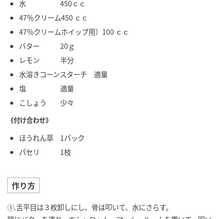
水 450ｃｃ
47％クリーム450 ｃｃ
47％クリームホイップ用）100 ｃｃ
バター 20ｇ
レモン 半分
水溶きコーンスターチ 適量
塩 適量
こしょう 少々
《付け合わせ》
ほうれん草 1パック
パセリ 1枝
作り方
①.舌平目は３枚卸しにし、骨は叩いて、水にさらす。