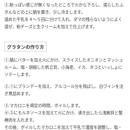
②.粉っぽい感じが無くなったところで火から下ろし、濡らしたふ
きんなどの上に鍋を置き、少し冷まします。
温めた牛乳を４～５回に分けて入れ、ダマの残らないようによく
混ぜ、粉チーズと生クリームを加えて仕上げます。
グラタンの作り方
①.鍋にバターを加え火にかけ、スライスしたオニオンとマッシュ
ルーム、塩・胡椒した帆立貝、小海老、イカ、タコといっしょに
ソテーします。
②.①にブランデーを加え、アルコール分を飛ばし、白ワインを注
ぎ煮詰めます。
③.マカロニを規定の時間、ボイルします。
④.②にモルネソースを加えて火にかけ、沸き出したら浅蜊貝と蟹
棒肉を入れます。
その後、ボイルしたマカロニを加えて牛乳で濃度を調整し、塩・