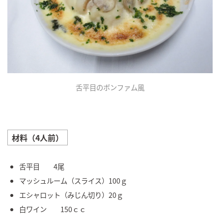
舌平目のボンファム風
材料（4人前）
舌平目 4尾
マッシュルーム（スライス）100ｇ
エシャロット（みじん切り）20ｇ
白ワイン 150ｃｃ