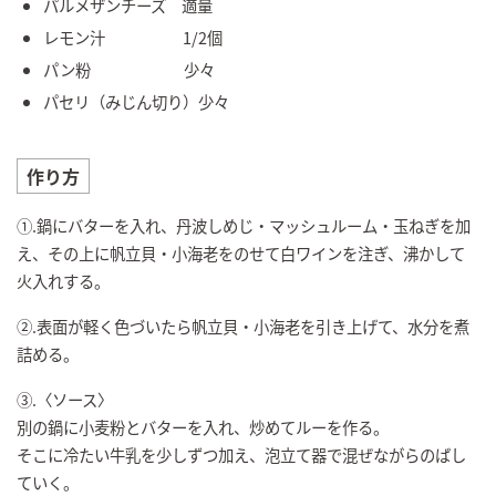
パルメザンチーズ 適量
レモン汁 1/2個
パン粉 少々
パセリ（みじん切り）少々
作り方
①.鍋にバターを入れ、丹波しめじ・マッシュルーム・玉ねぎを加
え、その上に帆立貝・小海老をのせて白ワインを注ぎ、沸かして
火入れする。
②.表面が軽く色づいたら帆立貝・小海老を引き上げて、水分を煮
詰める。
③.〈ソース〉
別の鍋に小麦粉とバターを入れ、炒めてルーを作る。
そこに冷たい牛乳を少しずつ加え、泡立て器で混ぜながらのばし
ていく。