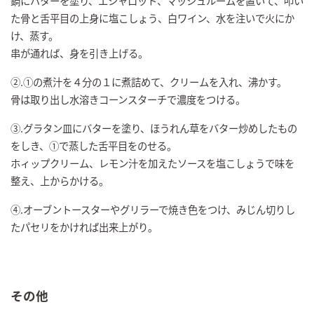
鍋にバターを塗り、エシャロット、マッシュルームを置いて、叩い
た骨と舌平目の上身に塩こしょう、白ワイン、水を注いで火にか
け、蒸す。
串が通れば、身を引き上げる。
②.①の煮汁を４分の１に煮詰めて、クリームを入れ、沸かす。
骨は取り出し水溶きコーンスターチで濃度をつける。
③.グラタン皿にバターを塗り、ほうれん草をバター炒めしたもの
をしき、①で蒸した舌平目をのせる。
ホィップクリーム、レモン汁を加えたソースを塩こしょうで味を
整え、上からかける。
④.オーブントースターやグリラーで焼き色をつけ、みじん切りし
たパセリをかければ出来上がり。
その他