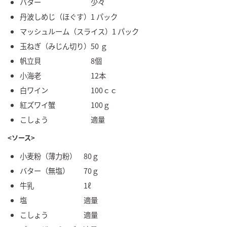
バター 少々
丹波しめじ（ほぐす）1 パック
マッシュルーム（スライス）1 パック
玉ねぎ（みじん切り）50 ｇ
帆立貝 8個
小海老 12本
白ワイン 100ｃｃ
紅ズワイ蟹 100ｇ
こしょう 適量
<ソース>
小麦粉（薄力粉） 80ｇ
バター（無塩） 70ｇ
牛乳 1ℓ
塩 適量
こしょう 適量