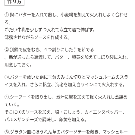
作り方
①.鍋にバターを入れて熱し、小麦粉を加えて火入れしよく合わせ
る。
冷たい牛乳を少しずつ入れて泡立て器で伸ばす。
沸騰させながらソースを作成する。
②.別鍋で皮をむき、４つ割りにした芋を茹でる
。串が通ったら裏漉して、バター、卵黄を加えてしぼり袋に入れ、
用意しておく。
③.バターを敷いた鍋に玉葱のみじん切りとマッシュルームのスラ
イスを入れ、さらに帆立、海老を加え白ワインにて火入れする。
④.シーフードを取り出し、煮汁に蟹を加えて軽く火入れし煮詰め
ていく。
そこに①のソースを加え、塩・こしょう、カイエンヌペッパー、
パルメザンチーズで調味し、卵黄を加える。
⑤.グラタン皿にほうれん草のバターソテーを敷き、マッシュルー