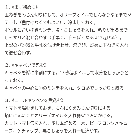
１.《まず初めに》
玉ねぎをみじん切りにして、オリーブオイルでしんなりなるまでソ
テーし（色付けなくてもよい）、冷ましておく。
ボウルに合い挽きミンチ、塩・こしょうを入れ、粘りが出るまで
しっかりと混ぜ合わす（手早く、白っぽくなるまで混ぜる）。
上記のパン粉と牛乳を混ぜ合わせ、溶き卵、炒めた玉ねぎを入れ
て混ぜ合わす。
２.《キャベツで包む》
キャベツを縦に半割にする。15秒程ボイルして水分をしっかりと
っておく。
キャベツの中心に①のミンチを入れ、タコ糸でしっかりと縛る。
３.《ロールキャベツを煮込む》
トマトを湯むきしておき、にんにくをみじん切りにする。
鍋ににんにくとオリーブオイルを入れ弱火で火にかける。
カットトマト缶を入れ、少し煮詰める。水、ビーフコンソメキュ
ーブ、ケチャップ、黒こしょうを入れ一度沸かす。