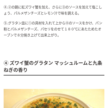
④.②の鍋に紅ズワイ蟹を加え、さらに③のソースを加えて塩こし
ょう、パルメザンチーズとレモン汁で味を調える。
⑤.グラタン皿に①の具材を入れて上から④のソースをかけ、パン
粉とパルメザンチーズ、パセリをのせて１８０℃にあたためたオ
ーブンで８分焼き上げて出来上がり。
④ ズワイ蟹のグラタン マッシュルームと九条
ねぎの香り