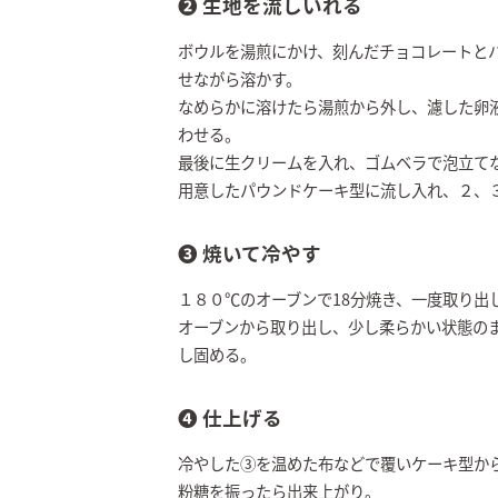
❷ 生地を流しいれる
ボウルを湯煎にかけ、刻んだチョコレートと
せながら溶かす。
なめらかに溶けたら湯煎から外し、濾した卵
わせる。
最後に生クリームを入れ、ゴムベラで泡立て
用意したパウンドケーキ型に流し入れ、２、
➌ 焼いて冷やす
１８０℃のオーブンで18分焼き、一度取り出
オーブンから取り出し、少し柔らかい状態の
し固める。
❹ 仕上げる
冷やした③を温めた布などで覆いケーキ型か
粉糖を振ったら出来上がり。