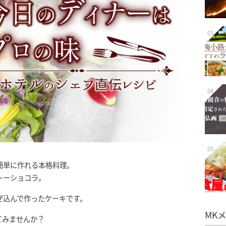
03
04
05
簡単に作れる本格料理。
トーショコラ。
ぜ込んで作ったケーキです。
MK
てみませんか？