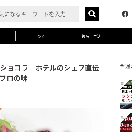
ひと
趣味／生活
ショコラ｜ホテルのシェフ直伝
今週
プロの味
01
02