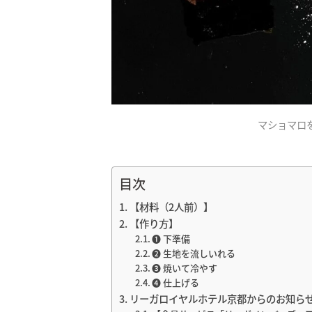
マショマロ
目次
【材料（2人前）】
【作り方】
❶ 下準備
❷ 生地を流しいれる
➌ 焼いて冷やす
❹ 仕上げる
リーガロイヤルホテル京都からのお知ら