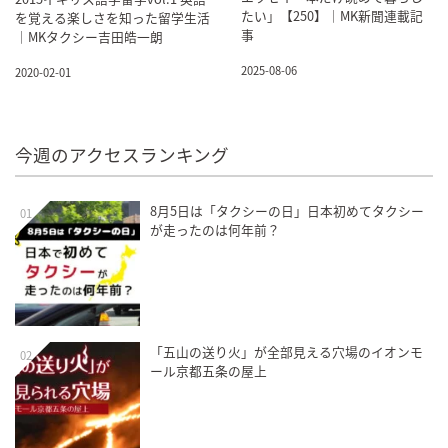
たい」【250】｜MK新聞連載記
を覚える楽しさを知った留学生活
事
｜MKタクシー吉田皓一朗
2025-08-06
2020-02-01
今週のアクセスランキング
8月5日は「タクシーの日」日本初めてタクシー
01
が走ったのは何年前？
「五山の送り火」が全部見える穴場のイオンモ
02
ール京都五条の屋上