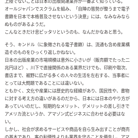
上陸でないことは日本の出版関連業界が一番よく知っている。
オールジャパンでスクラムを組み、「自陣の態勢が整うまで電子
書籍を日本で本格普及させないという決意」には、なみなみなら
ぬものがあるようだ。
こんなときだけ息ピッタリというのも、なんだかなあと思う。
そう、キンドル（に象徴される電子書籍）は、流通も含め産業構
造そのものをひっくり返しかねない。
日本の出版産業の市場規模は意外に小さいが（販売額でたった二
兆円ほど）、川下で直接関係のある業界だけでも、印刷や取次、
書店まで、裾野に広がる多くの人々の生活を左右する、当事者に
とっては大問題であることには違いない。
ともかく、文化や産業には歴史的な経緯があり、国民性や、書物
に対する考え方の違いがあるのだから、日本には日本のやり方が
あっていいのだし、短期的なメリット、デメリットの差し引きで
アメリカ流というか、アマゾン式ビジネスに合わせる必要はな
い。
しかし、社会が求めるサービスや商品を自ら生み出すことが商売
の基本であり、客の利便性よりも業界を守ることを優先し、アマ