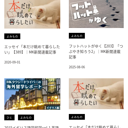
よみもの
よみもの
フットハットがゆく【203】「つ
エッセイ「本だけ眺めて暮らした
ぶやき知ろう2」｜MK新聞連載
い」【389】｜MK新聞連載記事
記事
2020-09-01
2025-08-06
よみもの
ひと
よみもの
エッセイ「本だけ眺めて暮らし
2015イギリス語学留学vol.1 英語