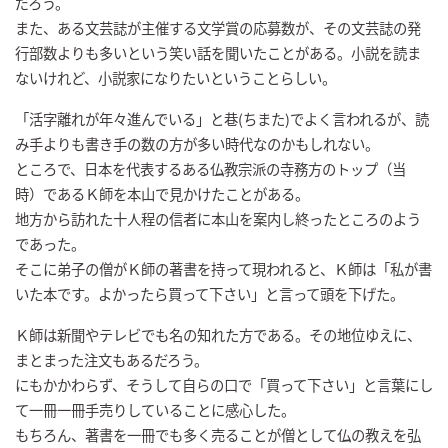
だろう。
また、ある文芸誌が主催する文学賞の応募数が、その文芸誌の発
行部数よりも多いという笑い話を聞いたことがある。小説を読ま
ないけれど、小説家になりたいということらしい。
「活字離れが年々進んでいる」と巷(ちまた)でよく言われるが、読
み手よりも書き手の数の方が多い時代なのかもしれない。
ところで、日本を代表するある仏教宗派の寺務方のトップ（当
時）であるＫ師を本山で見かけたことがある。
地方から訪れた十人程の信者に本山を案内し終ったところのよう
であった。
そこに弟子の僧がＫ師の著書を持って現われると、Ｋ師は「私が書
いた本です。よかったら買って下さい」と言って頭を下げた。
Ｋ師は新聞やテレビでも名の知れた方である。その地位ゆえに、
まとまった注文もあるだろう。
にもかかわらず、そうして自らの口で「買って下さい」と言葉にし
て一冊一冊手売りしていることに感心した。
もちろん、著書を一冊でも多く売ることが僧として仏の教えを弘