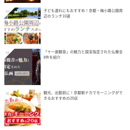
子ども連れにもおすすめ！京都・梅小路公園周
03
辺のランチ10選
「十一面観音」の魅力と国宝指定された仏像全
04
8件を紹介
観光、出勤前に！京都駅ナカでモーニングがで
05
きるおすすめの20店