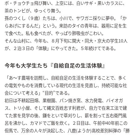
ボ・チョウチョ飛び舞い、上空には、白いサギ・黒いカラスに、
茶のトンビが、ゆっくり舞う。
孫のつくし（９歳）たちは、小川で、サワガニ採りに夢中。「か
らあげにするんだ」という。来訪のタイの青年は、器用に足を生
で食べた。私も食べたが、やっぱり肺吸虫がこわい。
そんな山村に、今年も、８月下旬に関大・同大・京大の学生10人
が、２泊３日の「体験」にやってきた。５年続けてである。
今年も大学生たち『自給自足の生活体験』
「あ～す農場を訪問し、自給自足の生活を体験することで、多く
の電気やものを消費している現代の生活を見直し、持続可能な社
会について考える」“目的”である。
初日は不耕起田畑、果樹園、パン焼き窯、水力発電、バイオガ
ス、トリ小屋、そして縄文百姓志す利君が、自力で在来工法で建
てた家を見学の後、鎌をといで草刈りし、薪を割って五右衛門風
呂を沸かし、カマドでご飯を炊く。２日目は、午前中40年前この
但馬で、万余の人々が決起した、八鹿(ようか)高校差別糾弾の「勝