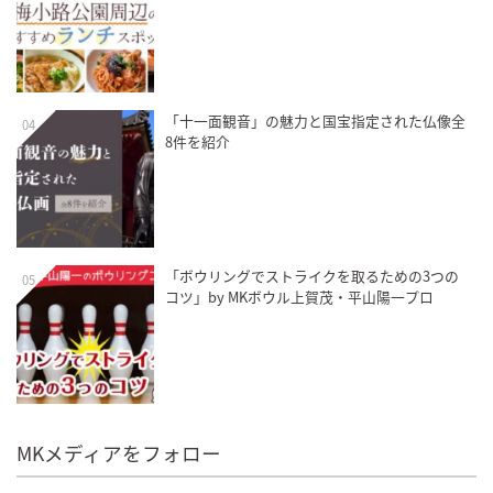
「十一面観音」の魅力と国宝指定された仏像全
04
8件を紹介
「ボウリングでストライクを取るための3つの
05
コツ」by MKボウル上賀茂・平山陽一プロ
MKメディアをフォロー