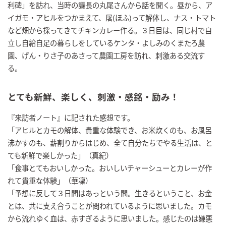
利碑」を訪れ、当時の議長の丸尾さんから話を聞く。昼から、ア
イガモ・アヒルをつかまえて、屠(ほふ)って解体し、ナス・トマト
など畑から採ってきてチキンカレー作る。３日目は、同じ村で自
立し自給自足の暮らしをしているケンタ・よしみのくまたろ農
園、げん・りさ子のあさって農園工房を訪れ、刺激ある交流す
る。
とても新鮮、楽しく、刺激・感銘・励み！
『来訪者ノート』に記された感想です。
「アヒルとカモの解体、貴重な体験でき、お米炊くのも、お風呂
沸かすのも、薪割りからはじめ、全て自分たちでやる生活は、と
ても新鮮で楽しかった」（真紀）
「食事とてもおいしかった。おいしいチャーシューとカレーが作
れて貴重な体験」（華凜）
「予想に反して３日間はあっという間。生きるということ、お金
とは、共に支え合うことが問われているように思いました。カモ
から流れゆく血は、赤すぎるように思いました。感じたのは嫌悪