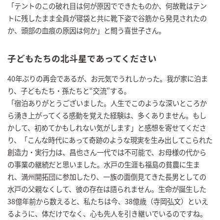
「テントのこの破れ目は何が原因でできたものか、何故靴はテン
トに残したまま全員が寝袋と共に靴下姿で谷筋から発見されたの
か、頭部の血痕の原因は何か」と問う喜世子さん。
子どもたちの北斗星であってください
40年ぶりの再会であるが、お元気でうれしかった。我が家に泊ま
り、子どもたち・孫たちと“交流”する。
「宿泊ありがとうございました。人生でこのような深いところか
ら湧き上がってくる感動を覚えた経験は、多くありません。もし
かして、初めてかもしれない気がします」と感想を寄せてくださ
り、「こんな時代にあって奇跡のような現実を生み出してこられた
創造力・実行力は、昌也さん一代では不可能で、お母様の代から
の事業の継続だと思いました。水戸の生涯も福島の貧農に生ま
れ、満州開拓団に参加したり、一族の面倒見てきた長男としての
水戸の父親なくして、彼の存在は語られません。生命が誕生した
38億年前から数えると、私たちは今、38億歳（寺岡弘文）といえ
るように、体だけでなく、心も先人を引き継いでいるのですね。