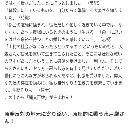
ではなく貴さだったことにほっとしました」（美紀）
「普段口にしているものを、自分たちで準備する大変さを知りま
した」（詩織）
「都会の喧騒に揉まれ、慌ただしく忙しく過ぎていく中では、な
かなか、あ～す農場にいるときのように「生きる」「命」に思い
をはせる余裕を持つことの難しさを感じています」（志幌）
「山村の社会がなくなったらどうするの？ という思いのもと、大
森さんが信念を貫いて生きてこられたこと、そこには壮烈な戦い
の歴史があったということに感銘を受けました。利さん、そして
ちえさんにも、やり方・暮らし方を背中で見せていただき、若い
世代にもこんな方がおられるんだなと、刺激を受けました。偉大
な先達の存在を励みに、私も自分なりの生き方を模索していきま
す。仲間作りも」（智士）
この中から「縄文百姓」が生まれん！
原発反対の地元に寄り添い、原理的に戦う水戸厳さ
ん！