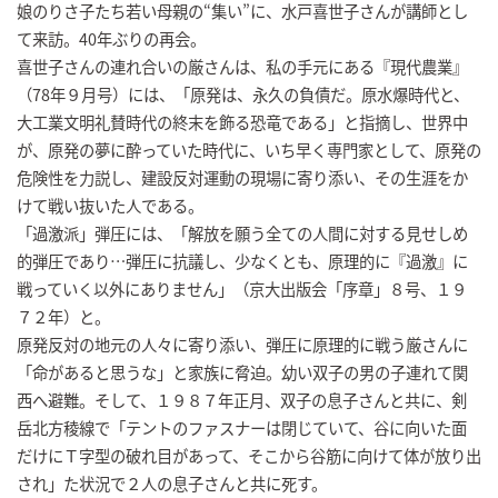
娘のりさ子たち若い母親の“集い”に、水戸喜世子さんが講師とし
て来訪。40年ぶりの再会。
喜世子さんの連れ合いの厳さんは、私の手元にある『現代農業』
（78年９月号）には、「原発は、永久の負債だ。原水爆時代と、
大工業文明礼賛時代の終末を飾る恐竜である」と指摘し、世界中
が、原発の夢に酔っていた時代に、いち早く専門家として、原発の
危険性を力説し、建設反対運動の現場に寄り添い、その生涯をか
けて戦い抜いた人である。
「過激派」弾圧には、「解放を願う全ての人間に対する見せしめ
的弾圧であり…弾圧に抗議し、少なくとも、原理的に『過激』に
戦っていく以外にありません」（京大出版会「序章」８号、１９
７２年）と。
原発反対の地元の人々に寄り添い、弾圧に原理的に戦う厳さんに
「命があると思うな」と家族に脅迫。幼い双子の男の子連れて関
西へ避難。そして、１９８７年正月、双子の息子さんと共に、剣
岳北方稜線で「テントのファスナーは閉じていて、谷に向いた面
だけにＴ字型の破れ目があって、そこから谷筋に向けて体が放り出
され」た状況で２人の息子さんと共に死す。