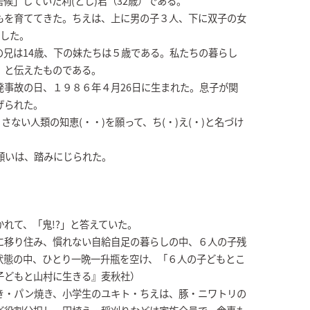
候」していた利(とし)君（32歳）である。
もを育ててきた。ちえは、上に男の子３人、下に双子の女
労した。
の兄は14歳、下の妹たちは５歳である。私たちの暮らし
」と伝えたものである。
発事故の日、１９８６年４月26日に生まれた。息子が関
げられた。
さない人類の知恵(・・)を願って、ち(・)え(・)と名づけ
願いは、踏みにじられた。
れて、「鬼!?」と答えていた。
に移り住み、慣れない自給自足の暮らしの中、６人の子残
状態の中、ひとり一晩一升瓶を空け、「６人の子どもとこ
子どもと山村に生きる』麦秋社）
き・パン焼き、小学生のユキト・ちえは、豚・ニワトリの