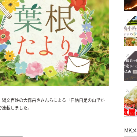
03
04
05
、縄文百姓の大森昌也さんらによる「自給自足の山里か
日まで連載しました。
MK