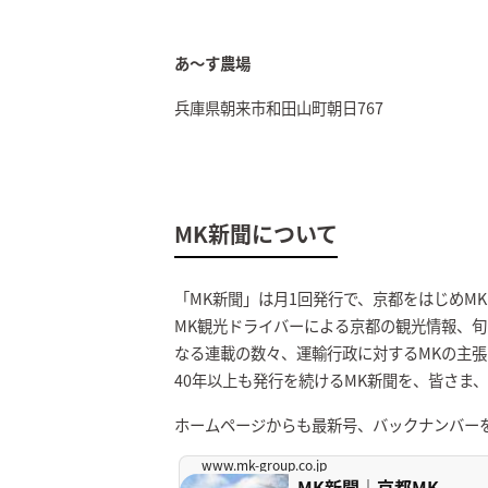
あ～す農場
兵庫県朝来市和田山町朝日767
MK新聞について
「MK新聞」は月1回発行で、京都をはじめM
MK観光ドライバーによる京都の観光情報、旬
なる連載の数々、運輸行政に対するMKの主
40年以上も発行を続けるMK新聞を、皆さま
ホームページからも最新号、バックナンバー
www.mk-group.co.jp
MK新聞｜京都MK