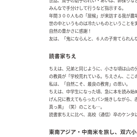
世話、双子の幼子のれい・あいは、卵採りな
みんなで手分けして行うなど指示する。
年間３００人もの「居候」が来訪する我が農
世の中というものは冷たいものということを
自然の豊かさに感謝！
友は、「鬼にならんと、６人の子育てられん
読書家ちえ
ちえは、兄弟と同じように、小さな頃は山の
の教員が「学校荒れている。ちえさん、ここ
私は、「自然こそ、最良の教育」の思い。
ちえは、中学生になった頃、急に本を読み始
げん兄に教えてもらったパン焼きしながら、
真っ黒」（笑）のことも…。
読書家ちえに比べ、高校（通信）卒のケンタ
東南アジア・中南米を旅し、双六小