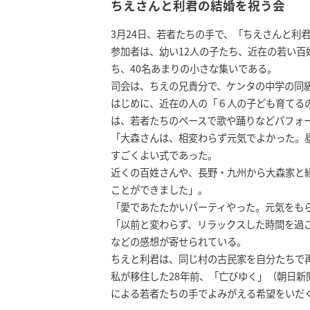
ちえさんと利君の結婚を祝う会
3月24日、若者たちの手で、「ちえさんと利
参加者は、幼い12人の子たち、近在の若い
ち、40名あまりの小さな集いである。
司会は、ちえの兄貴分で、ケンタの中学の同
はじめに、近在の人の「６人の子ども育てる
は、若者たちのペースで歌や踊りなどパフォ
「大森さんは、相変わらず元気でよかった。昼
すごくよい式であった。
近くの百姓さんや、長野・九州から大森家と
ことができました」。
「愛であたたかいパーティやった。元気をも
「以前と変わらず、リラックスした時間を過
などの感想が寄せられている。
ちえと利君は、同じ村の古民家を自分たちで
私が移住した28年前、「亡びゆく」（朝日
による若者たちの手でよみがえる希望をいだ