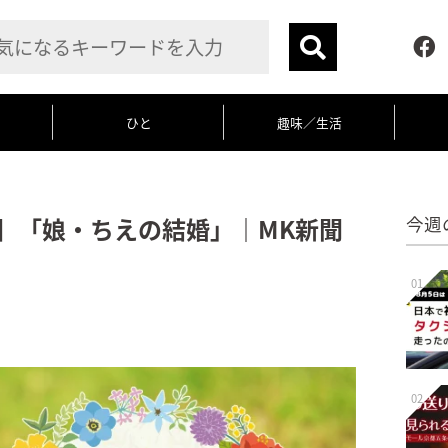
ひと
趣味／生活
5】「娘・ちえの結婚」｜MK新聞
今週
01
02