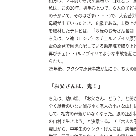
相方は、２年前から我が農場で、百姓志し「居
私は、この20年、男手ひとつで、６人の子ど
の子がいて、そのはざま(・・・)で、大変苦
母親が出ていったとき、８歳である。１番上
を取材したテレビは、「８歳のお母さん奮闘
ちえは、ソ連（ロシア）のチェルノブイリ原
電の原発で働き心配している助産院で取り上
再びチェ(・・)ルノブイリのような事故を起こ
られた。
25年後、フクシマ原発事故が起こり、ちえの
「お父さんは、鬼！」
ちえは、幼い頃、「お父さん、どう？」と聞か
全く縁者のいない滅びゆく老人の小さな山村
して、相方の母親がいなくなった。涙の狂乱
の山村で生きよう」と決意する。（『六人の
翌日から、中学生のケンタ・げんには、炭焼