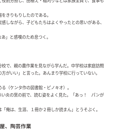
ど役割分担し、田植え・稲刈りなどは家族全員で、食事も
場をきりもりしたのである。
実感しながら、子どもたちはよくやったとの思いがある、
なあ」と感嘆のため息つく。
分校で、親の農作業を見ながら学んだ。中学校は家庭訪問
の方がいい」と言った。あんまり学校に行っていない。
める（ケンタ作の図書館・ピノキオ）。
赤い炎の窯の前で、読む姿をよく見た。「あっ！ パンが
は「俺は、生涯、１冊か２冊しか読まん」とうそぶく。
屋、陶芸作業