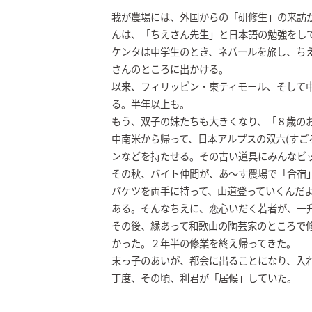
我が農場には、外国からの「研修生」の来訪
んは、「ちえさん先生」と日本語の勉強をし
ケンタは中学生のとき、ネパールを旅し、ち
さんのところに出かける。
以来、フィリッピン・東ティモール、そして
る。半年以上も。
もう、双子の妹たちも大きくなり、「８歳の
中南米から帰って、日本アルプスの双六(すご
ンなどを持たせる。その古い道具にみんなビ
その秋、バイト仲間が、あ～す農場で「合宿
バケツを両手に持って、山道登っていくんだ
ある。そんなちえに、恋心いだく若者が、一
その後、縁あって和歌山の陶芸家のところで
かった。２年半の修業を終え帰ってきた。
末っ子のあいが、都会に出ることになり、入
丁度、その頃、利君が「居候」していた。