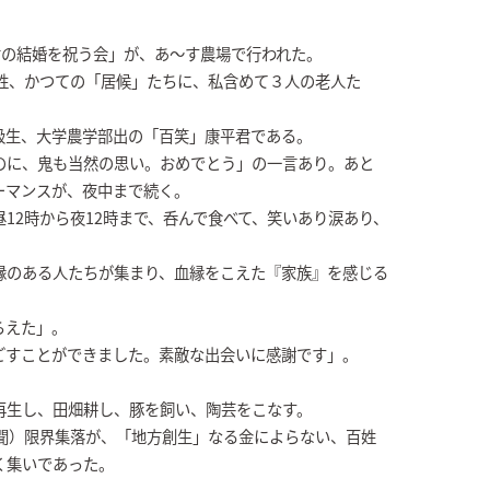
君の結婚を祝う会」が、あ～す農場で行われた。
百姓、かつての「居候」たちに、私含めて３人の老人た
級生、大学農学部出の「百笑」康平君である。
のに、鬼も当然の思い。おめでとう」の一言あり。あと
ーマンスが、夜中まで続く。
12時から夜12時まで、呑んで食べて、笑いあり涙あり、
縁のある人たちが集まり、血縁をこえた『家族』を感じる
らえた」。
ごすことができました。素敵な出会いに感謝です」。
再生し、田畑耕し、豚を飼い、陶芸をこなす。
新聞）限界集落が、「地方創生」なる金によらない、百姓
く集いであった。