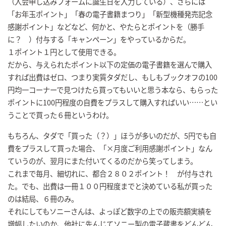
（入会申し込みフォームに誕生日を入力している）、さらには
「お年玉ポイント」「春の電子書籍まつり」「新型機種発売記念
感謝ポイント」などなど、何かと、やたらとポイントを（勝手
に？ ）付与する「キャンペーン」をやっているからだ。
１ポイント１円として使用できる。
だから、与えられたポイント以下の定価の電子書籍を選んで購入
すれば出費はゼロ、つまり実質タダだし、もしもブックオフの100
円均一コーナーで見つけたら買ってもいいと思う本なら、もらった
ポイントに100円程度の自費をプラスして購入すればいい……とい
うことで買った６冊というわけ。
もちろん、タダで「買った（？）」ほうが多いのだが、5円でも自
費をプラスして買った場合、「×月度ご利用感謝ポイント」なん
ていうのが、翌月にまた付いてくるのだから笑ってしまう。
これまで毎月、細切れに、都合２８０２ポイント！ が付与され
た。でも、出費は一冊１００円程度までと決めている私が買った
のは結局、６冊のみ。
それにしてもソニーさんは、よっぽど数字の上での販売額実績を
増幅したいのか、他社に先んじてソニー製の電子蔵書をどんどん