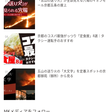
「五山の送り火」が全部見える穴場のイオンモ
03
ール京都五条の屋上
京都のコスパ最強がっつり「定食屋」8選｜タ
04
クシー運転手のおすすめ
五山の送り火の「大文字」を定番スポットの京
05
都御苑（御所）から見る
MKメディアをフォロー