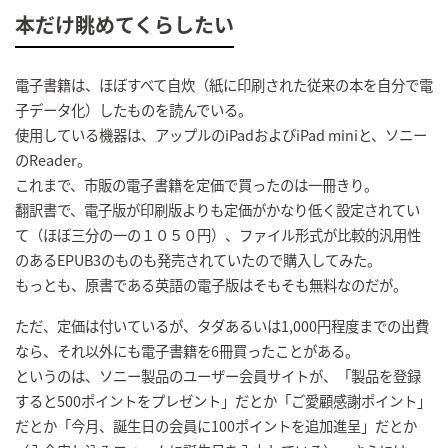
本だけ眺めてくらしたい
電子書籍は、ほぼすべて自炊（紙に印刷された従来の本を自分で電
子データ化）したものを読んでいる。
使用している機器は、アップルのiPadおよびiPad miniと、ソニー
のReader。
これまで、市販の電子書籍を定価で買ったのは一冊きり。
翻訳書で、電子版が印刷版よりも定価がかなり低く設定されてい
て（ほぼ三分の一の１０５０円）、ファイル形式が比較的汎用性
のあるEPUB3のものも発売されていたので購入してみた。
もっとも、原書である英語の電子版はそもそも無料なのだが。
ただ、定価は付いているが、タダあるいは1,000円程度までの出費
なら、それ以外にも電子書籍を6冊買ったことがある。
というのは、ソニー製品のユーザー会員サイトが、「製品を登録
すると500ポイントをプレゼント」だとか「ご愛顧感謝ポイント」
だとか「今月、誕生日の会員に100ポイントを追加進呈」だとか