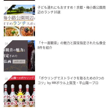
子ども連れにもおすすめ！京都・梅小路公園周
03
辺のランチ10選
「十一面観音」の魅力と国宝指定された仏像全
04
8件を紹介
「ボウリングでストライクを取るための3つの
05
コツ」by MKボウル上賀茂・平山陽一プロ