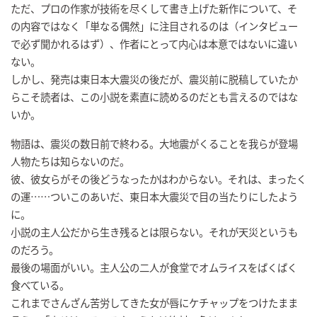
ただ、プロの作家が技術を尽くして書き上げた新作について、そ
の内容ではなく「単なる偶然」に注目されるのは（インタビュー
で必ず聞かれるはず）、作者にとって内心は本意ではないに違い
ない。
しかし、発売は東日本大震災の後だが、震災前に脱稿していたか
らこそ読者は、この小説を素直に読めるのだとも言えるのではな
いか。
物語は、震災の数日前で終わる。大地震がくることを我らが登場
人物たちは知らないのだ。
彼、彼女らがその後どうなったかはわからない。それは、まったく
の運……ついこのあいだ、東日本大震災で目の当たりにしたよう
に。
小説の主人公だから生き残るとは限らない。それが天災というも
のだろう。
最後の場面がいい。主人公の二人が食堂でオムライスをばくばく
食べている。
これまでさんざん苦労してきた女が唇にケチャップをつけたまま