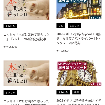
ひと
よみもの
よみもの
2018イギリス語学留学vol.1 目指
エッセイ「本だけ眺めて暮らした
せ！女性英会話ドライバー｜MK
い」【212】｜MK新聞連載記事
タクシー岡本悠希
2025-08-06
2019-09-21
よみもの
特集
よみもの
2023イギリス語学留学vol.4 イギ
エッセイ「本だけ眺めて暮らした
リス留学で得たもの｜MKタクシ