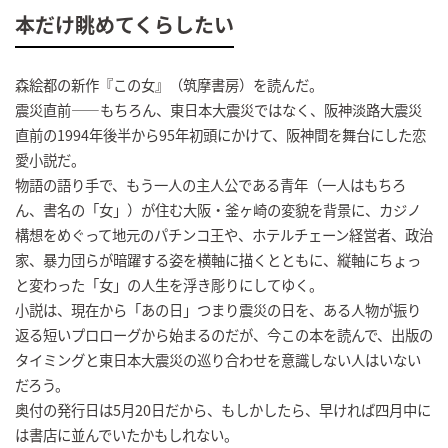
本だけ眺めてくらしたい
森絵都の新作『この女』（筑摩書房）を読んだ。
震災直前――もちろん、東日本大震災ではなく、阪神淡路大震災
直前の1994年後半から95年初頭にかけて、阪神間を舞台にした恋
愛小説だ。
物語の語り手で、もう一人の主人公である青年（一人はもちろ
ん、書名の「女」）が住む大阪・釜ヶ崎の変貌を背景に、カジノ
構想をめぐって地元のパチンコ王や、ホテルチェーン経営者、政治
家、暴力団らが暗躍する姿を横軸に描くとともに、縦軸にちょっ
と変わった「女」の人生を浮き彫りにしてゆく。
小説は、現在から「あの日」つまり震災の日を、ある人物が振り
返る短いプロローグから始まるのだが、今この本を読んで、出版の
タイミングと東日本大震災の巡り合わせを意識しない人はいない
だろう。
奥付の発行日は5月20日だから、もしかしたら、早ければ四月中に
は書店に並んでいたかもしれない。