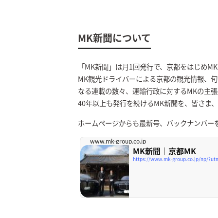
MK新聞について
「MK新聞」は月1回発行で、京都をはじめM
MK観光ドライバーによる京都の観光情報、旬
なる連載の数々、運輸行政に対するMKの主
40年以上も発行を続けるMK新聞を、皆さま
ホームページからも最新号、バックナンバー
www.mk-group.co.jp
MK新聞｜京都MK
https://www.mk-group.co.jp/np/?u