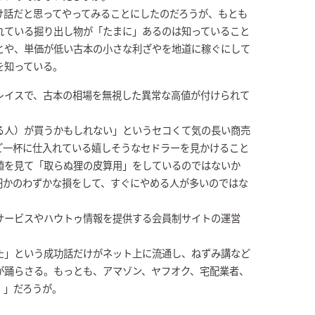
け話だと思ってやってみることにしたのだろうが、もとも
れている掘り出し物が「たまに」あるのは知っていること
とや、単価が低い古本の小さな利ざやを地道に稼ぐにして
を知っている。
レイスで、古本の相場を無視した異常な高値が付けられて
る人）が買うかもしれない」というセコくて気の長い商売
ご一杯に仕入れている嬉しそうなセドラーを見かけること
値を見て「取らぬ狸の皮算用」をしているのではないか
円かのわずかな損をして、すぐにやめる人が多いのではな
サービスやハウトゥ情報を提供する会員制サイトの運営
た」という成功話だけがネット上に流通し、ねずみ講など
が踊らさる。もっとも、アマゾン、ヤフオク、宅配業者、
！」だろうが。