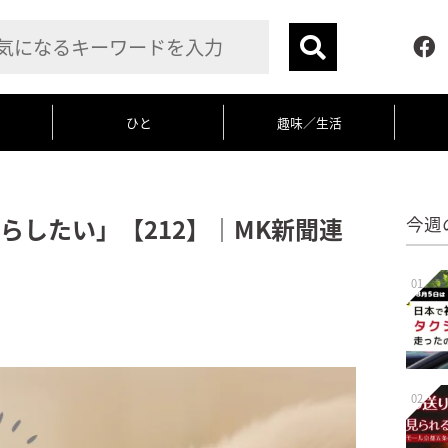
ひと
趣味／生活
らしたい」【212】｜MK新聞連
今週
01
02