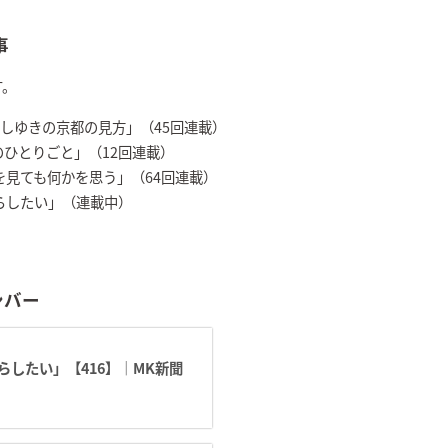
事
す。
 「よしゆきの京都の見方」（45回連載）
中のひとりごと」（12回連載）
「何を見ても何かを思う」（64回連載）
暮らしたい」（連載中）
ンバー
したい」【416】｜MK新聞