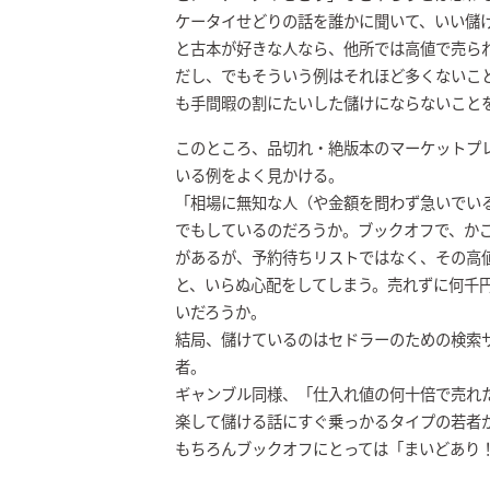
ケータイせどりの話を誰かに聞いて、いい儲
と古本が好きな人なら、他所では高値で売ら
だし、でもそういう例はそれほど多くないこ
も手間暇の割にたいした儲けにならないこと
このところ、品切れ・絶版本のマーケットプ
いる例をよく見かける。
「相場に無知な人（や金額を問わず急いでい
でもしているのだろうか。ブックオフで、か
があるが、予約待ちリストではなく、その高
と、いらぬ心配をしてしまう。売れずに何千
いだろうか。
結局、儲けているのはセドラーのための検索
者。
ギャンブル同様、「仕入れ値の何十倍で売れ
楽して儲ける話にすぐ乗っかるタイプの若者
もちろんブックオフにとっては「まいどあり