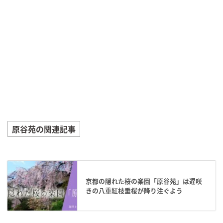
原谷苑の関連記事
京都の隠れた桜の楽園「原谷苑」は遅咲
きの八重紅枝垂桜が降り注ぐよう