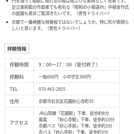
門を潜って眼前に現れるの桜は枝ぶりも素晴らしく見事です。
足立美術館の作庭家でも有名な『昭和の小堀遠州』中根金作氏
の庭園も是非ご覧頂きたいです。（男性ドライバー）
京都で一番綺麗な枝垂桜ではないでしょうか。特に形が素晴ら
しいと思います。（男性ドライバー）
拝観情報
拝観時間
9：00～17：00（受付終了）
拝観料
一般600円 小中学生300円
TEL
075-463-2855
住所
京都市右京区花園妙心寺町35
JR山陰線「花園駅」下車、徒歩約8分
嵐電 「妙心寺駅」下車、徒歩約10分
アクセス
京都バス「妙心寺前」下車、徒歩約3分
市バス「妙心寺前」下車、徒歩約3分