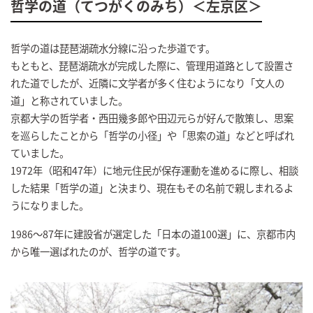
哲学の道（てつがくのみち）＜左京区＞
哲学の道は琵琶湖疏水分線に沿った歩道です。
もともと、琵琶湖疏水が完成した際に、管理用道路として設置さ
れた道でしたが、近隣に文学者が多く住むようになり「文人の
道」と称されていました。
京都大学の哲学者・西田幾多郎や田辺元らが好んで散策し、思案
を巡らしたことから「哲学の小径」や「思索の道」などと呼ばれ
ていました。
1972年（昭和47年）に地元住民が保存運動を進めるに際し、相談
した結果「哲学の道」と決まり、現在もその名前で親しまれるよ
うになりました。
1986～87年に建設省が選定した「日本の道100選」に、京都市内
から唯一選ばれたのが、哲学の道です。