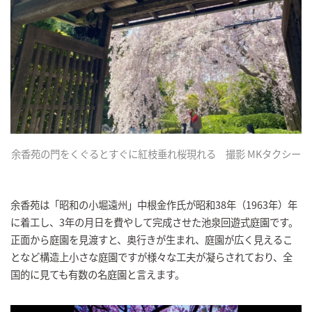
余香苑の門をくぐるとすぐに紅枝垂れ桜現れる 撮影 MKタクシー
余香苑は「昭和の小堀遠州」中根金作氏が昭和38年（1963年）年
に着工し、3年の月日を費やして完成させた池泉回遊式庭園です。
正面から庭園を見渡すと、奥行きが生まれ、庭園が広く見えるこ
となど構造上小さな庭園ですが様々な工夫が凝らされており、全
国的に見ても有数の名庭園と言えます。