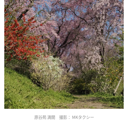
原谷苑 満開 撮影： MKタクシー