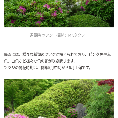
退蔵院 ツツジ 撮影： MKタクシー
庭園には、様々な種類のツツジが植えられており、ピンク色や赤
色、白色など様々な色の花が咲き誇ります。
ツツジの開花時期は、例年5月中旬から6月上旬です。