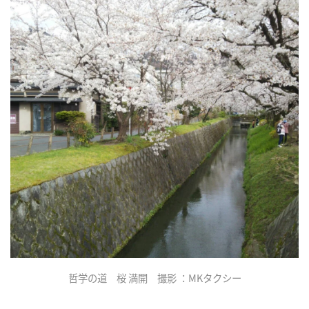
哲学の道 桜 満開 撮影 ：MKタクシー