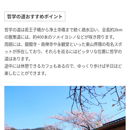
哲学の道おすすめポイント
哲学の道は若王子橋から浄土寺橋まで続く疏水沿い、全長約2km
の散策道には、約400本のソメイヨシノなどが咲き誇ります。
周囲には、銀閣寺・南禅寺や永観堂といった東山界隈の有名スポ
ットが所在しており、それらを巡るにはピッタリな位置に哲学の
道はあります。
途中には休憩できるカフェもあるので、ゆっくり歩けば半日ほど
楽しむことができます。