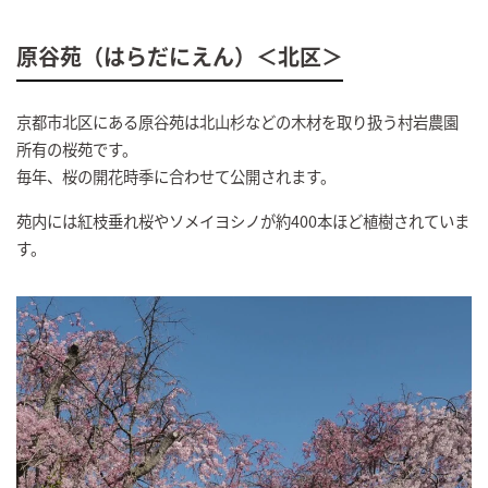
原谷苑（はらだにえん）＜北区＞
京都市北区にある原谷苑は北山杉などの木材を取り扱う村岩農園
所有の桜苑です。
毎年、桜の開花時季に合わせて公開されます。
苑内には紅枝垂れ桜やソメイヨシノが約400本ほど植樹されていま
す。