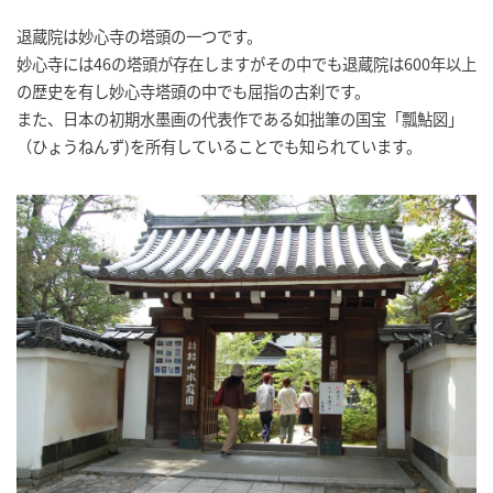
退蔵院は妙心寺の塔頭の一つです。
妙心寺には46の塔頭が存在しますがその中でも退蔵院は600年以上
の歴史を有し妙心寺塔頭の中でも屈指の古刹です。
また、日本の初期水墨画の代表作である如拙筆の国宝「瓢鮎図」
（ひょうねんず)を所有していることでも知られています。