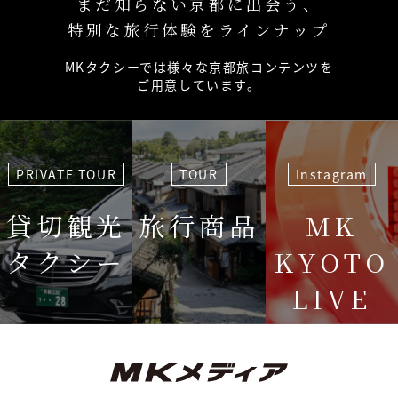
まだ知らない京都に出会う、
特別な旅行体験をラインナップ
MKタクシーでは様々な京都旅コンテンツを
ご用意しています。
PRIVATE TOUR
TOUR
Instagram
貸切観光
旅行商品
MK
タクシー
KYOTO
LIVE
＜毎週＞ 木
12:15〜