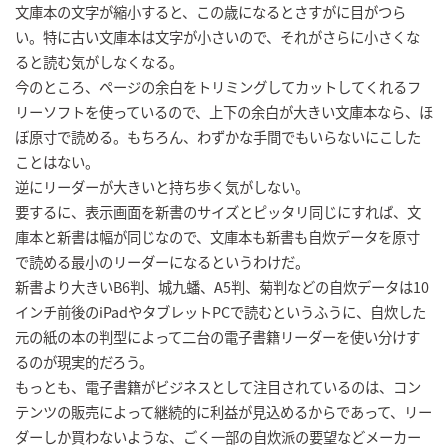
文庫本の文字が縮小すると、この歳になるとさすがに目がつら
い。特に古い文庫本は文字が小さいので、それがさらに小さくな
ると読む気がしなくなる。
今のところ、ページの余白をトリミングしてカットしてくれるフ
リーソフトを使っているので、上下の余白が大きい文庫本なら、ほ
ぼ原寸で読める。もちろん、わずかな手間でもいらないにこした
ことはない。
逆にリーダーが大きいと持ち歩く気がしない。
要するに、表示画面を新書のサイズとピッタリ同じにすれば、文
庫本と新書は幅が同じなので、文庫本も新書も自炊データを原寸
で読める最小のリーダーになるというわけだ。
新書より大きいB6判、城九蟠、A5判、菊判などの自炊データは10
インチ前後のiPadやタブレットPCで読むというふうに、自炊した
元の紙の本の判型によって二台の電子書籍リーダーを使い分けす
るのが現実的だろう。
もっとも、電子書籍がビジネスとして注目されているのは、コン
テンツの販売によって継続的に利益が見込めるからであって、リー
ダーしか買わないような、ごく一部の自炊派の要望などメーカー