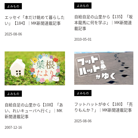
よみもの
よみもの
自給自足の山里から【135】「坂
エッセイ「本だけ眺めて暮らした
本龍馬に何を学ぶ」｜MK新聞連
い」【184】｜MK新聞連載記事
載記事
2025-08-06
2010-05-01
よみもの
よみもの
フットハットがゆく【180】「売
自給自足の山里から【108】「あ
りもんか？」｜MK新聞連載記事
い、れいキューバへ行く」｜MK
新聞連載記事
2025-08-06
2007-12-16