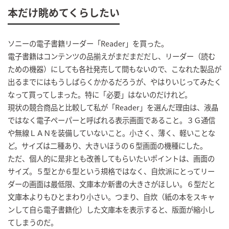
本だけ眺めてくらしたい
ソニーの電子書籍リーダー「Reader」を買った。
電子書籍はコンテンツの品揃えがまだまだだし、リーダー（読む
ための機器）にしても各社発売して間もないので、こなれた製品が
出るまでにはもうしばらくかかるだろうが、やはりいじってみたく
なって買ってしまった。特に「必要」はないのだけれど。
現状の競合商品と比較して私が「Reader」を選んだ理由は、液晶
ではなく電子ペーパーと呼ばれる表示画面であること。３Ｇ通信
や無線ＬＡＮを装備していないこと。小さく、薄く、軽いことな
ど。サイズは二種あり、大きいほうの６型画面の機種にした。
ただ、個人的に是非とも改善してもらいたいポイントは、画面の
サイズ。５型とか６型という規格ではなく、自炊派にとってリー
ダーの画面は最低限、文庫本か新書の大きさがほしい。６型だと
文庫本よりもひとまわり小さい。つまり、自炊（紙の本をスキャ
ンして自ら電子書籍化）した文庫本を表示すると、版面が縮小し
てしまうのだ。