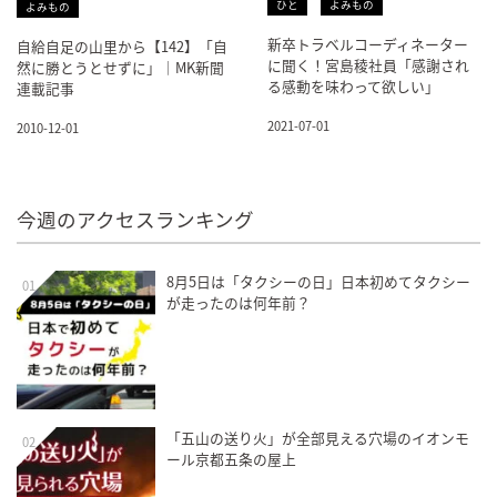
ひと
よみもの
よみもの
新卒トラベルコーディネーター
自給自足の山里から【142】「自
に聞く！宮島稜社員「感謝され
然に勝とうとせずに」｜MK新聞
る感動を味わって欲しい」
連載記事
2021-07-01
2010-12-01
今週のアクセスランキング
8月5日は「タクシーの日」日本初めてタクシー
01
が走ったのは何年前？
「五山の送り火」が全部見える穴場のイオンモ
02
ール京都五条の屋上