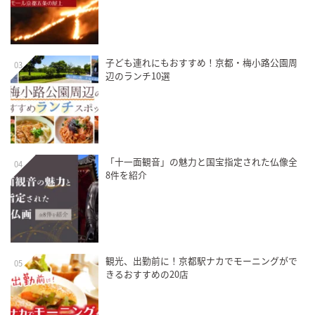
子ども連れにもおすすめ！京都・梅小路公園周
03
辺のランチ10選
「十一面観音」の魅力と国宝指定された仏像全
04
8件を紹介
観光、出勤前に！京都駅ナカでモーニングがで
05
きるおすすめの20店