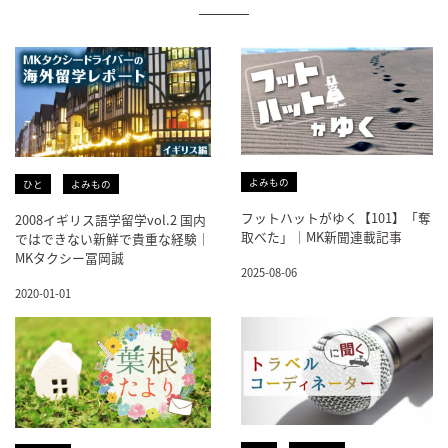
よみもの
ひと
よみもの
フットハットがゆく【101】「奪
2008イギリス語学留学vol.2 国内
取べた」｜MK新聞連載記事
ではできない新鮮で貴重な経験｜
MKタクシー冨岡誠
2025-08-06
2020-01-01