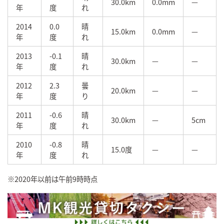
30.0km
0.0mm
—
年
度
れ
2014
0.0
晴
15.0km
0.0mm
—
年
度
れ
2013
-0.1
晴
30.0km
—
—
年
度
れ
2012
2.3
曇
20.0km
—
—
年
度
り
2011
-0.6
晴
30.0km
—
5cm
年
度
れ
2010
-0.8
晴
15.0度
—
—
年
度
れ
※2020年以前は午前9時時点