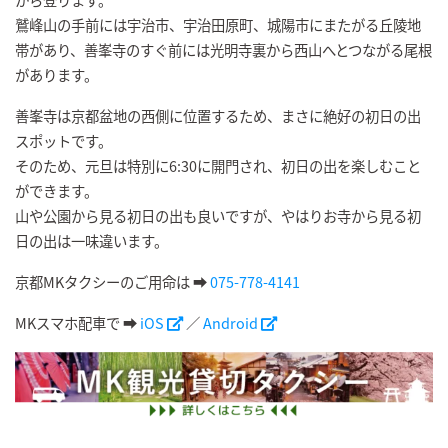
鷲峰山の手前には宇治市、宇治田原町、城陽市にまたがる丘陵地
帯があり、善峯寺のすぐ前には光明寺裏から西山へとつながる尾根
があります。
善峯寺は京都盆地の西側に位置するため、まさに絶好の初日の出
スポットです。
そのため、元旦は特別に6:30に開門され、初日の出を楽しむこと
ができます。
山や公園から見る初日の出も良いですが、やはりお寺から見る初
日の出は一味違います。
京都MKタクシーのご用命は
➡
075-778-4141
MKスマホ配車で ➡
iOS
／
Android