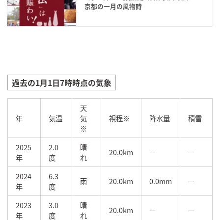
京都の一月の風物詩
過去の1月1日7時時点の気象
天
年
気温
気
視程※
降水量
積雪
※
2025
2.0
晴
20.0km
—
—
年
度
れ
2024
6.3
雨
20.0km
0.0mm
—
年
度
2023
3.0
晴
20.0km
—
—
年
度
れ