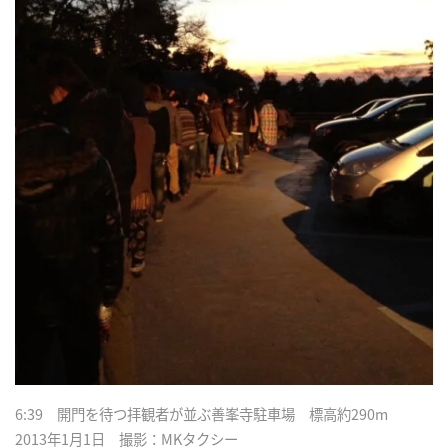
6:39 開門を待つ拝観者が並ぶ善峯寺駐車場 標高約290m
2013年1月1日 撮影：MKタクシー