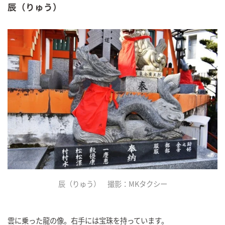
辰（りゅう）
辰（りゅう） 撮影：MKタクシー
雲に乗った龍の像。右手には宝珠を持っています。