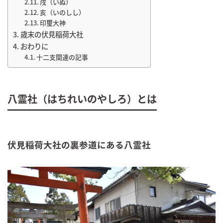
戌（いぬ）
亥（いのしし）
印璽大神
歳末の伏見稲荷大社
おわりに
十二支関連の記事
八霊社（はちれいのやしろ）とは
伏見稲荷大社の裏参道にある八霊社