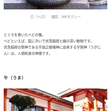
巳（へび） 撮影：MKタクシー
とぐろを巻いたヘビの像。
ヘビといえば、狐に次いで伏見稲荷と縁の深い動物です。
伏見稲荷の祭神である宇迦之御魂神に由来する宇賀神（うがじ
ん）は、人頭蛇身の神様です。
午（うま）