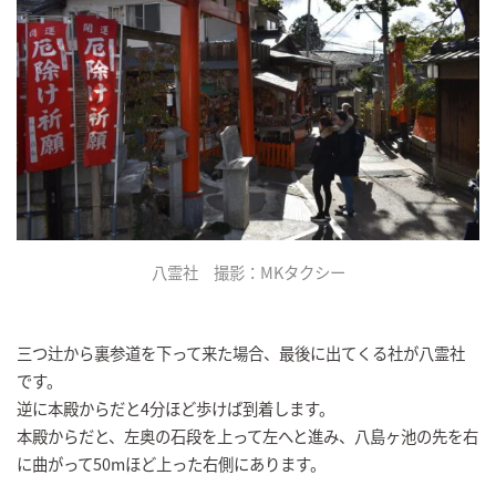
八霊社 撮影：MKタクシー
三つ辻から裏参道を下って来た場合、最後に出てくる社が八霊社
です。
逆に本殿からだと4分ほど歩けば到着します。
本殿からだと、左奥の石段を上って左へと進み、八島ヶ池の先を右
に曲がって50mほど上った右側にあります。