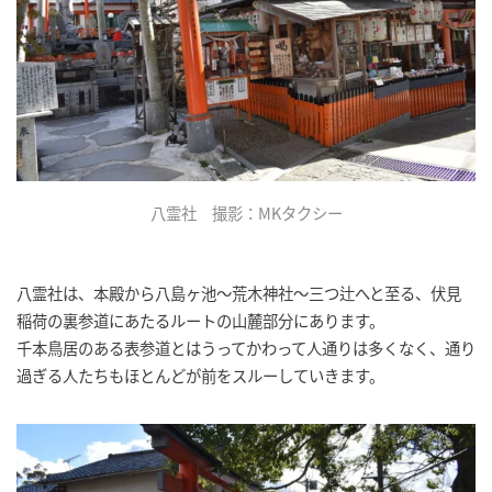
八霊社 撮影：MKタクシー
八霊社は、本殿から八島ヶ池～荒木神社～三つ辻へと至る、伏見
稲荷の裏参道にあたるルートの山麓部分にあります。
千本鳥居のある表参道とはうってかわって人通りは多くなく、通り
過ぎる人たちもほとんどが前をスルーしていきます。