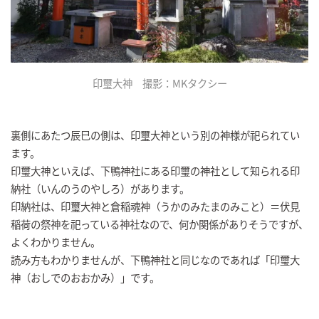
印璽大神 撮影：MKタクシー
裏側にあたつ辰巳の側は、印璽大神という別の神様が祀られてい
ます。
印璽大神といえば、下鴨神社にある印璽の神社として知られる印
納社（いんのうのやしろ）があります。
印納社は、印璽大神と倉稲魂神（うかのみたまのみこと）＝伏見
稲荷の祭神を祀っている神社なので、何か関係がありそうですが、
よくわかりません。
読み方もわかりませんが、下鴨神社と同じなのであれば「印璽大
神（おしでのおおかみ）」です。