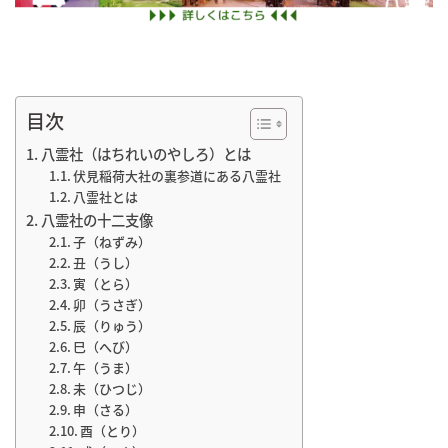
目次
八霊社（はちれいのやしろ）とは
伏見稲荷大社の裏参道にある八霊社
八霊社とは
八霊社の十二支像
子（ねずみ）
丑（うし）
寅（とら）
卯（うさぎ）
辰（りゅう）
巳（へび）
午（うま）
未（ひつじ）
申（さる）
酉（とり）