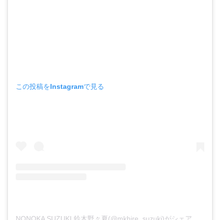
この投稿をInstagramで見る
NONOKA SUZUKI 鈴木野々夏(@mkhire_suzuki)がシェアした投稿