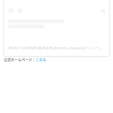
AYUMI FUJIWARA 藤原歩美(@mkhire_fujiwara)がシェアした投稿
公式ホームページ：
こなな