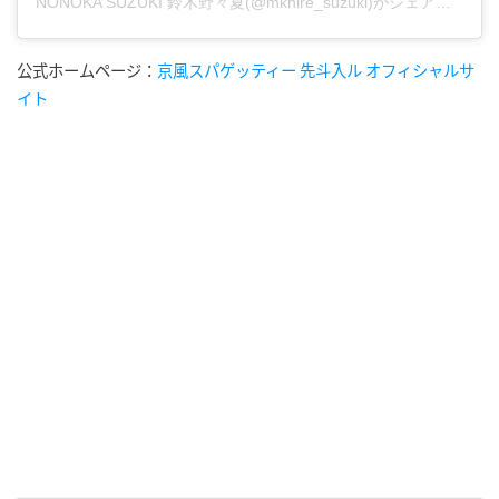
NONOKA SUZUKI 鈴木野々夏(@mkhire_suzuki)がシェアした投稿
公式ホームページ：
京風スパゲッティー 先斗入ル オフィシャルサ
イト