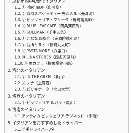
京都市内中心部のイタリアン
① Piadina屋〈出町柳〉
② 京風スパゲッティー 先斗入ル〈先斗町〉
③ ピッツェリア・マリータ〈堺町蛸薬師〉
⑤ BLUE LEAF CAFE〈四条河原町〉
⑥ GULLMAN〈千本三条〉
⑦ こなな 四条店〈東洞院錦小路〉
⑧ 台所とまと〈新町丸太町〉
⑨ PASTA MORE〈八条口〉
⑩ LINA STORES〈四条河原町〉
⑪ 黒カフェ〈柳馬場錦小路〉
洛北のイタリアン
① IN THE GREEI〈北山〉
② ノナ〈上賀茂〉
③ ビリキナータ〈北山大宮〉
洛西のイタリアン
① ピッツェリア ルガラ〈嵐山〉
洛南のイタリアン
アンティカ ピッツェリア ラジネッロ〈宇治〉
イタリアンをおすすめしたドライバー
若手ドライバー3名