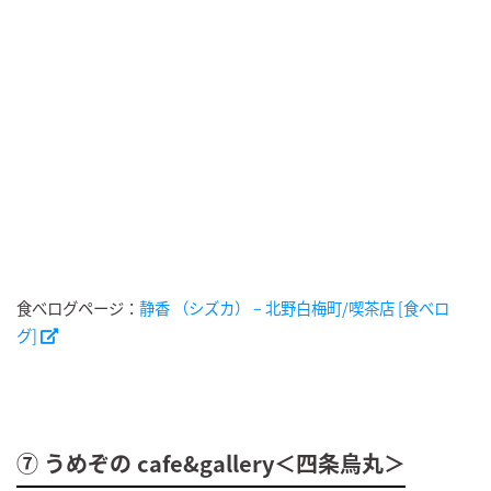
食べログページ：
静香 （シズカ） – 北野白梅町/喫茶店 [食べロ
グ]
⑦ うめぞの cafe&gallery＜四条烏丸＞