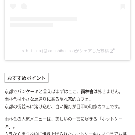
ｓｈｉｈｏ(@xx._shiho_.xx)がシェアした投稿
おすすめポイント
京都でパンケーキと言えばまずはここ、
雨林舎
は外せません。
雨林舎は小さな裏通りにある隠れ家的カフェ。
京都の街並みに溶け込む、白い提灯が目印の町家カフェです。
雨林舎の人気メニューは、美しいの一言に尽きる「ホットケー
キ」。
ムラなくきつね色に焼き上げられたホットケーキはいつまでも眺