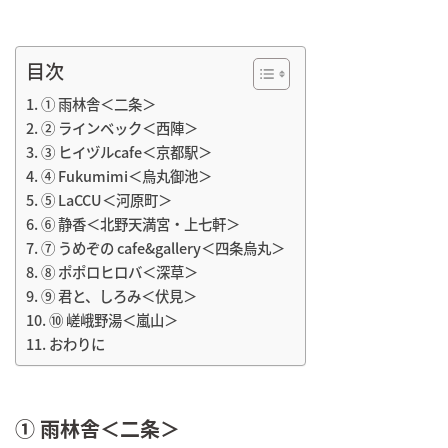
目次
① 雨林舎＜二条＞
② ラインベック＜西陣＞
③ ヒイヅルcafe＜京都駅＞
④ Fukumimi＜烏丸御池＞
⑤ LaCCU＜河原町＞
⑥ 静香＜北野天満宮・上七軒＞
⑦ うめぞの cafe&gallery＜四条烏丸＞
⑧ ポポロヒロバ＜深草＞
⑨ 君と、しろみ＜伏見＞
⑩ 嵯峨野湯＜嵐山＞
おわりに
① 雨林舎＜二条＞