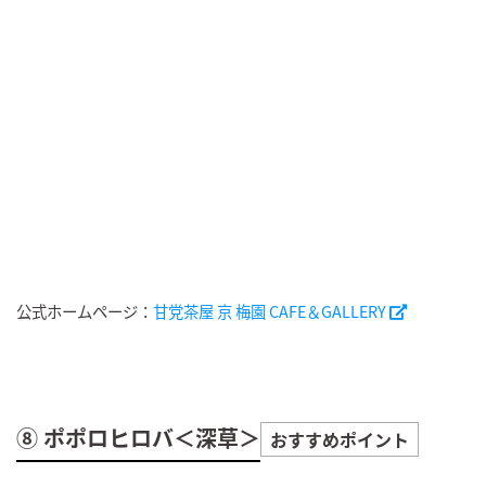
公式ホームページ：
甘党茶屋 京 梅園 CAFE＆GALLERY
⑧ ポポロヒロバ＜深草＞
おすすめポイント