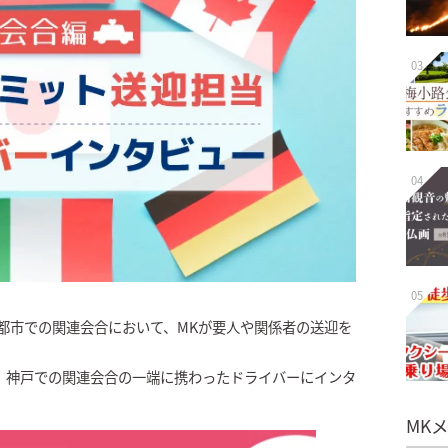
03
04
05
各都市での関連会合において、MKが要人や関係者の送迎を
、神戸での関連会合の一端に携わったドライバーにインタ
MK