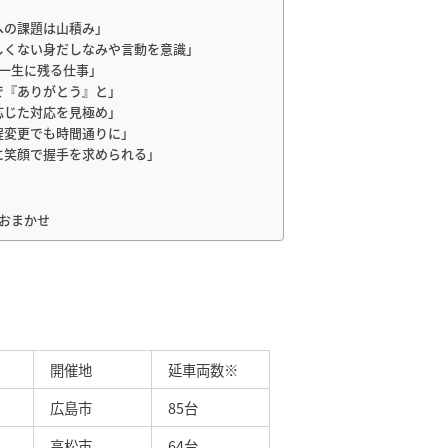
への課題は山積み」
かしくない身だしなみや言動を意識」
は一生に残る仕事」
語で『ありがとう』と」
に応じた対応を見極め」
行程変更でも時間通りに」
際に笑顔で握手を求められる」
おまかせ
開催地
延車両数※
広島市
85台
高松市
64台