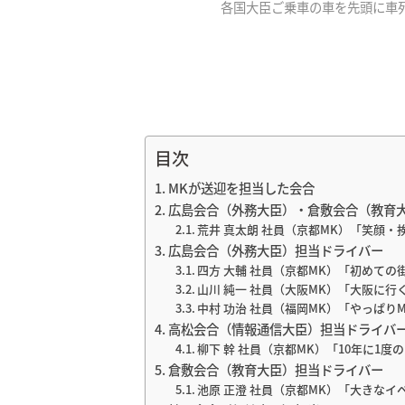
各国大臣ご乗車の車を先頭に車
目次
MKが送迎を担当した会合
広島会合（外務大臣）・倉敷会合（教育
荒井 真太朗 社員（京都MK）「笑顔・
広島会合（外務大臣）担当ドライバー
四方 大輔 社員（京都MK）「初めて
山川 純一 社員（大阪MK）「大阪に
中村 功治 社員（福岡MK）「やっぱ
高松会合（情報通信大臣）担当ドライバ
柳下 幹 社員（京都MK）「10年に1
倉敷会合（教育大臣）担当ドライバー
池原 正澄 社員（京都MK）「大きな