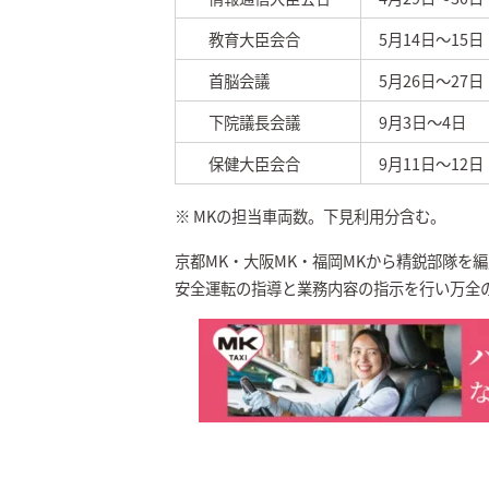
教育大臣会合
5月14日～15日
首脳会議
5月26日～27日
下院議長会議
9月3日～4日
保健大臣会合
9月11日～12日
※ MKの担当車両数。下見利用分含む。
京都MK・大阪MK・福岡MKから精鋭部隊を
安全運転の指導と業務内容の指示を行い万全