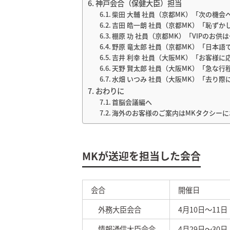
神戸会合（保健大臣）担当
柴田 大輔 社員（京都MK）「次の機会
吉田 皓一朗 社員（京都MK）「恥ず
棚原 功 社員（京都MK）「VIPのお供
野原 竜太郎 社員（京都MK）「日本
吉井 利幸 社員（大阪MK）「お客様
天野 賢太郎 社員（大阪MK）「急な
水畑 いつみ 社員（大阪MK）「去り
おわりに
首脳会議編へ
海外のお客様のご案内はMKタクシーに
MKが送迎を担当した会合
会合
開催日
外務大臣会合
4月10日～11日
情報通信大臣会合
4月29日～30日