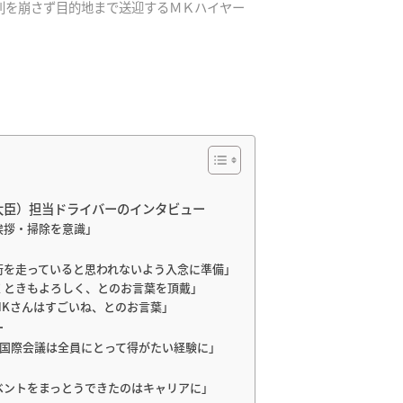
列を崩さず目的地まで送迎するＭＫハイヤー
大臣）担当ドライバーのインタビュー
挨拶・掃除を意識」
の街を走っていると思われないよう入念に準備」
行くときもよろしく、とのお言葉を頂戴」
りMKさんはすごいね、とのお言葉」
ー
度の国際会議は全員にとって得がたい経験に」
イベントをまっとうできたのはキャリアに」