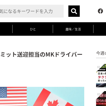
ひと
趣味／生活
ミット送迎担当のMKドライバー
今週
01
02