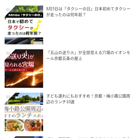
8月5日は「タクシーの日」日本初めてタクシー
01
が走ったのは何年前？
「五山の送り火」が全部見える穴場のイオンモ
02
ール京都五条の屋上
子ども連れにもおすすめ！京都・梅小路公園周
03
辺のランチ10選