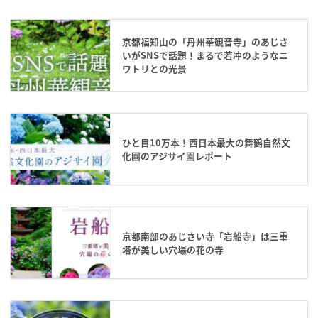
京都福知山の「丹州華観音寺」のあじさ
いがSNSで話題！まるで若冲のようなニ
ワトリとの光景
ひと目10万本！西日本最大の舞鶴自然文
化園のアジサイ園レポート
京都南部のあじさい寺「岩船寺」は三重
塔が美しい穴場の花の寺