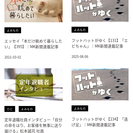
よみもの
よみもの
フットハットがゆく【131】「エ
エッセイ「本だけ眺めて暮らした
ビちゃん」｜MK新聞連載記事
い」【395】｜MK新聞連載記事
2025-08-06
2021-03-01
よみもの
ひと
よみもの
フットハットがゆく【234】「逃
定年退職社員インタビュー「自分
げ足」｜MK新聞連載記事
の命をはり、お客様を無事に送り
届ける」松本誠司 社員