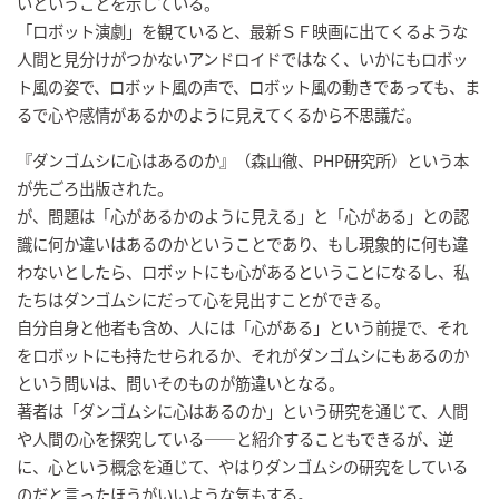
いということを示している。
「ロボット演劇」を観ていると、最新ＳＦ映画に出てくるような
人間と見分けがつかないアンドロイドではなく、いかにもロボッ
ト風の姿で、ロボット風の声で、ロボット風の動きであっても、ま
るで心や感情があるかのように見えてくるから不思議だ。
『ダンゴムシに心はあるのか』（森山徹、PHP研究所）という本
が先ごろ出版された。
が、問題は「心があるかのように見える」と「心がある」との認
識に何か違いはあるのかということであり、もし現象的に何も違
わないとしたら、ロボットにも心があるということになるし、私
たちはダンゴムシにだって心を見出すことができる。
自分自身と他者も含め、人には「心がある」という前提で、それ
をロボットにも持たせられるか、それがダンゴムシにもあるのか
という問いは、問いそのものが筋違いとなる。
著者は「ダンゴムシに心はあるのか」という研究を通じて、人間
や人間の心を探究している――と紹介することもできるが、逆
に、心という概念を通じて、やはりダンゴムシの研究をしている
のだと言ったほうがいいような気もする。