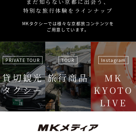
まだ知らない京都に出会う、
特別な旅行体験をラインナップ
MKタクシーでは様々な京都旅コンテンツを
ご用意しています。
PRIVATE TOUR
TOUR
Instagram
貸切観光
旅行商品
MK
タクシー
KYOTO
LIVE
＜毎週＞ 木
12:15〜