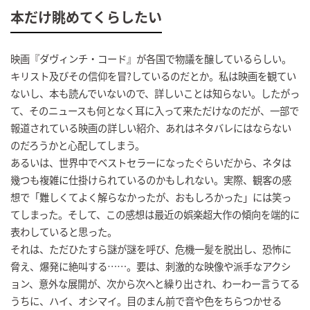
本だけ眺めてくらしたい
映画『ダヴィンチ・コード』が各国で物議を醸しているらしい。
キリスト及びその信仰を冒?しているのだとか。私は映画を観てい
ないし、本も読んでいないので、詳しいことは知らない。したがっ
て、そのニュースも何となく耳に入って来ただけなのだが、一部で
報道されている映画の詳しい紹介、あれはネタバレにはならない
のだろうかと心配してしまう。
あるいは、世界中でベストセラーになったぐらいだから、ネタは
幾つも複雑に仕掛けられているのかもしれない。実際、観客の感
想で「難しくてよく解らなかったが、おもしろかった」には笑っ
てしまった。そして、この感想は最近の娯楽超大作の傾向を端的に
表わしていると思った。
それは、ただひたすら謎が謎を呼び、危機一髪を脱出し、恐怖に
脅え、爆発に絶叫する……。要は、刺激的な映像や派手なアクシ
ョン、意外な展開が、次から次へと繰り出され、わーわー言うてる
うちに、ハイ、オシマイ。目のまん前で音や色をちらつかせる