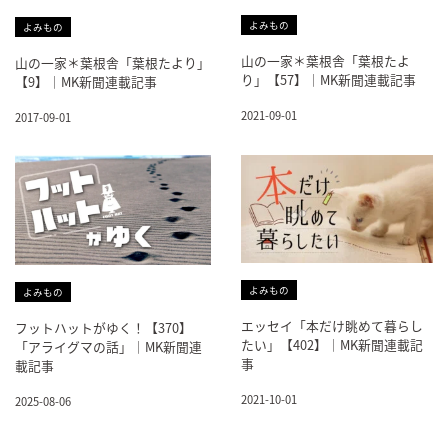
よみもの
よみもの
山の一家＊葉根舎「葉根たよ
山の一家＊葉根舎「葉根たより」
り」【57】｜MK新聞連載記事
【9】｜MK新聞連載記事
2021-09-01
2017-09-01
よみもの
よみもの
エッセイ「本だけ眺めて暮らし
フットハットがゆく！【370】
たい」【402】｜MK新聞連載記
「アライグマの話」｜MK新聞連
事
載記事
2021-10-01
2025-08-06