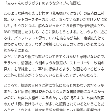
「赤ちゃんのガラガラ」のようなタイプの映画だ。
このような映画を楽しむ観客（私も嫌いではない）の反応は二種
類。ジェットコースターのように、乗っているあいだだけ大いに楽
しむ。もうひとつは、解らなかったところを後で原作を読んだり、
DVDで確認したりして、さらに楽しもうとする。というより、近ご
ろは、パンフレットや原作、DVDを売らんが為に一度観ただけで
はわからないよう、わざと複雑にしてあるのではないかと思える
節が多分にある。
ただ、いきなり観ても客がついてきてくれないと意味がないので、
チラシや、情報誌、今回のような報道が、ストーリーや「映画の
見方」を単純化して、事前に提供するよう、映画をめぐるビジネ
ス全体の仕組みがそうなっていると言った方がいいのだろう。
ところで、抗議の大騒ぎは逆に宣伝になると思わないのだろうか。
また、なぜ原作小説は映画のような大きな抗議運動にならなかっ
たのに、映画は大騒ぎになるのか。小説の読者より、映画の観客
の方が「真に受けるバカ」が多いと認識されているということだ
ろうか。それとも、特定の思想や信仰にとって映画の影響力は、