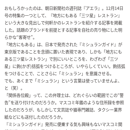
おもしろかったのは、朝日新聞社の週刊誌『アエラ』。12月14日
号の特集の一つとして、『地方にもある「三ツ星」レストラン』
という大きな見出しで何軒かのレストランを紹介する記事を掲載
した。話題のブランドを前提とする記事を自社の売り物にした明
らかな“客寄せ”。
「地方にもある」は、日本で発売された『ミシュランガイド』が
東京版であることを念頭に置いた表現であり、しかも「地方にも
ある三ツ星レストラン」で別にいいところを、わざわざ「三ツ
星」に鉤(かぎ)括弧をつけるところが、いやらしくていい。鉤括弧
をつけることで、ことさらに「ミシュラン」を意識させる。
でも、あくまで「ミシュラン」という言葉は使っていませんよ、
と（笑）。
「関係各位殿」って、この弁理士は、どれぐらいの範囲でこの“警
告”を送り付けたのだろうか。マスコミ年鑑のような住所録を参照
したのだろうが、もしかして文芸誌や猫専門雑誌、タクシー業界
紙などにも送付したのだろうか。
『ミシュランガイド』発売に便乗する気も興味もないマスコミ関