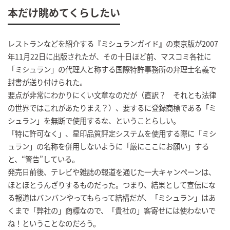
本だけ眺めてくらしたい
レストランなどを紹介する『ミシュランガイド』の東京版が2007
年11月22日に出版されたが、その十日ほど前、マスコミ各社に
「ミシュラン」の代理人と称する国際特許事務所の弁理士名義で
封書が送り付けられた。
要点が非常にわかりにくい文章なのだが（直訳？ それとも法律
の世界ではこれがあたりまえ？）、要するに登録商標である「ミ
シュラン」を無断で使用するな、ということらしい。
「特に許可なく」、星印品質評定システムを使用する際に「ミシ
ュラン」の名称を併用しないように「厳にここにお願い」する
と、“警告”している。
発売日前後、テレビや雑誌の報道を通じた一大キャンペーンは、
ほとほとうんざりするものだった。つまり、結果として宣伝にな
る報道はバンバンやってもらって結構だが、「ミシュラン」はあ
くまで「弊社の」商標なので、「貴社の」客寄せには使わないで
ね！ということなのだろう。