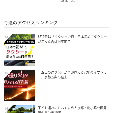
2008-01-16
今週のアクセスランキング
8月5日は「タクシーの日」日本初めてタクシー
01
が走ったのは何年前？
「五山の送り火」が全部見える穴場のイオンモ
02
ール京都五条の屋上
子ども連れにもおすすめ！京都・梅小路公園周
03
辺のランチ10選