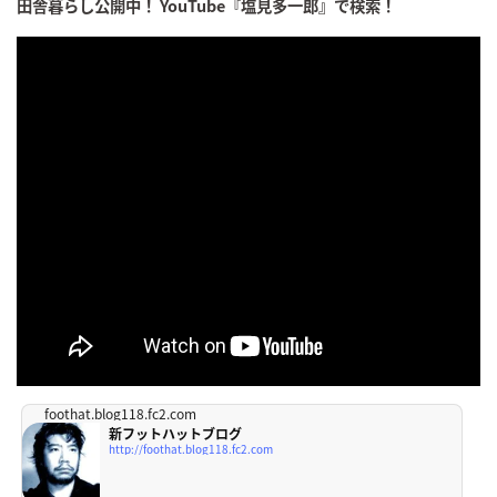
田舎暮らし公開中！ YouTube『塩見多一郎』で検索！
foothat.blog118.fc2.com
新フットハットブログ
http://foothat.blog118.fc2.com