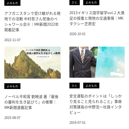
ひと
よみもの
よみもの
2013イギリス語学留学vol.2 大満
アフガニスタンで受け継がれる現
足の授業と現地の交通事情｜MK
地での活動 中村哲さん死後のペ
タクシー芝原宏
シャワール会⑥｜MK新聞2022年
掲載記事
2020-10-01
2022-11-07
ひと
よみもの
よみもの
安全運転のポイントは「しっか
ノーベル平和賞 劉暁波 著『最後
り見ること見られること」事故
の審判を生き延びて』の衝撃｜
対策課長の中野浩一社員インタ
MK新聞連載記事
ビュー
2025-08-07
2019-07-01