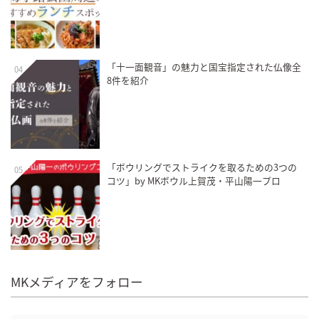
「十一面観音」の魅力と国宝指定された仏像全
04
8件を紹介
「ボウリングでストライクを取るための3つの
05
コツ」by MKボウル上賀茂・平山陽一プロ
MKメディアをフォロー