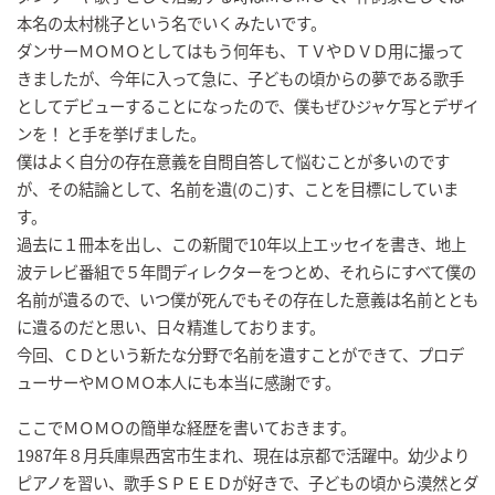
本名の太村桃子という名でいくみたいです。
ダンサーＭＯＭＯとしてはもう何年も、ＴＶやＤＶＤ用に撮って
きましたが、今年に入って急に、子どもの頃からの夢である歌手
としてデビューすることになったので、僕もぜひジャケ写とデザイ
ンを！ と手を挙げました。
僕はよく自分の存在意義を自問自答して悩むことが多いのです
が、その結論として、名前を遺(のこ)す、ことを目標にしていま
す。
過去に１冊本を出し、この新聞で10年以上エッセイを書き、地上
波テレビ番組で５年間ディレクターをつとめ、それらにすべて僕の
名前が遺るので、いつ僕が死んでもその存在した意義は名前ととも
に遺るのだと思い、日々精進しております。
今回、ＣＤという新たな分野で名前を遺すことができて、プロデ
ューサーやＭＯＭＯ本人にも本当に感謝です。
ここでＭＯＭＯの簡単な経歴を書いておきます。
1987年８月兵庫県西宮市生まれ、現在は京都で活躍中。幼少より
ピアノを習い、歌手ＳＰＥＥＤが好きで、子どもの頃から漠然とダ