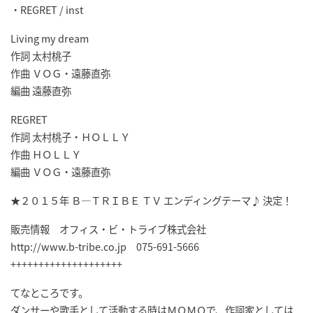
・REGRET / inst
Living my dream
作詞 太村桃子
作曲 ＶＯＧ・遠藤直弥
編曲 遠藤直弥
REGRET
作詞 太村桃子・ＨＯＬＬＹ
作曲 ＨＯＬＬＹ
編曲 ＶＯＧ・遠藤直弥
★２０１５年 Ｂ―ＴＲＩＢＥ ＴＶ エンディングテーマ♪ 決定！
販売情報 オフィス・ビ・トライブ株式会社
http://www.b-tribe.co.jp 075-691-5666
++++++++++++++++++++
てなところです。
ダンサーや歌手として活動する時はＭＯＭＯで、作詞家としては