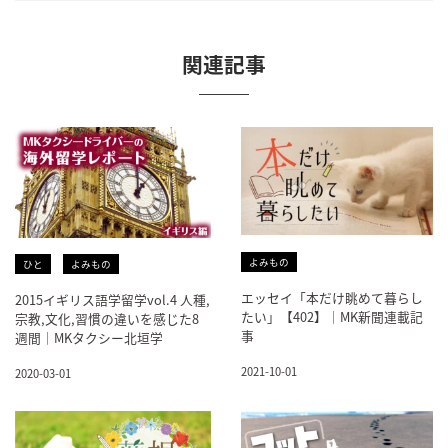
関連記事
よみもの
ひと
よみもの
エッセイ「本だけ眺めて暮らし
2015イギリス語学留学vol.4 人種,
たい」【402】｜MK新聞連載記
宗教,文化,習慣の違いを感じた8
事
週間｜MKタクシー北垣学
2021-10-01
2020-03-01