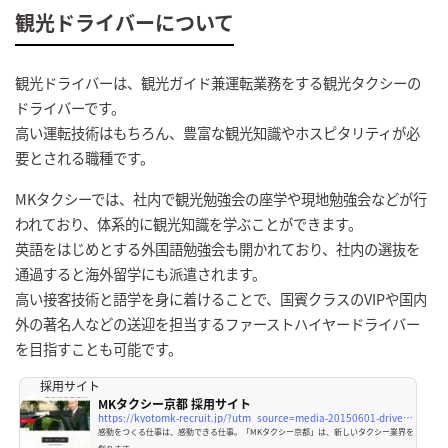
観光ドライバーについて
観光ドライバーは、観光ガイド兼運転業務をする観光タクシーの
ドライバーです。
高い運転技術はもちろん、豊富な観光知識やホスピタリティが必
要とされる職種です。
MKタクシーでは、社内で観光勉強会の座学や現地勉強会などが行
われており、体系的に観光知識を学ぶことができます。
英語をはじめとする外国語勉強会も開かれており、社内の選抜を
通過すると海外留学にも派遣されます。
高い接客技術と語学を身に着けることで、国賓クラスのVIPや国内
外の著名人などの送迎を担当するファーストハイヤードライバー
を目指すことも可能です。
採用サイト
MKタクシー京都 採用サイト
https://kyotomk-recruit.jp/?utm_source=media-20150601-driver-kato
感動をつくる仕事は、感動できる仕事。「MKタクシー京都」は、新しいタクシー業界を