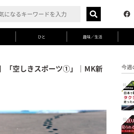
ひと
趣味／生活
4】「空しきスポーツ①」｜MK新
今週
01
02