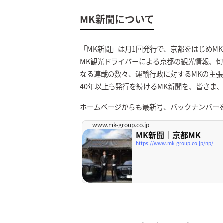
MK新聞について
「MK新聞」は月1回発行で、京都をはじめM
MK観光ドライバーによる京都の観光情報、旬
なる連載の数々、運輸行政に対するMKの主
40年以上も発行を続けるMK新聞を、皆さま
ホームページからも最新号、バックナンバー
www.mk-group.co.jp
MK新聞｜京都MK
https://www.mk-group.co.jp/np/