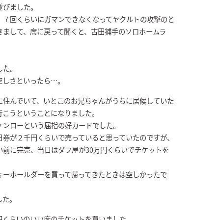
並びました。
、７回くらいにガマンできなくなってヤクルトの攻撃のと
きまして、席に戻って聞くと、古田捕手のソロホームラ
した。
空しさといったら…。
に住んでいて、いとこのお兄ちゃんがうちに居候していた
行こうということになりました。
ケンローという屈指の好カードでした。
日券が２千円くらいで売っていると思っていたのですが、
い前に完売、当日はダフ屋が30万円くらいでチケットを
キーホールダーを買って帰ってきたときは空しかったで
した。
円くらいのいい席のチケットを買いました。