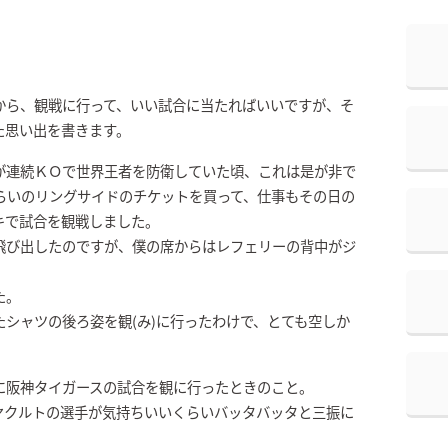
から、観戦に行って、いい試合に当たればいいですが、そ
た思い出を書きます。
が連続ＫＯで世界王者を防衛していた頃、これは是が非で
らいのリングサイドのチケットを買って、仕事もその日の
キで試合を観戦しました。
飛び出したのですが、僕の席からはレフェリーの背中がジ
た。
シャツの後ろ姿を観(み)に行ったわけで、とても空しか
に阪神タイガースの試合を観に行ったときのこと。
ヤクルトの選手が気持ちいいくらいバッタバッタと三振に