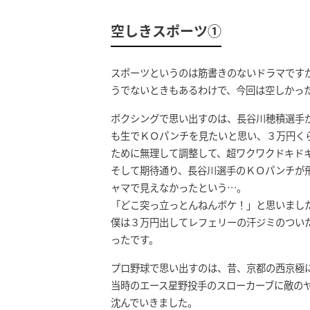
空しきスポーツ①
スポーツというのは筋書きのないドラマです
うでないときもあるわけで、今回は空しかっ
ボクシングで思い出すのは、長谷川穂積選手
も生でＫＯパンチを見たいと思い、３万円く
ために無理して調整して、超ワクワクドキド
そして期待通り、長谷川選手のＫＯパンチが
ャマで見えなかったという…。
「どこ突っ立っとんねんボケ！」と思いまし
僕は３万円出してレフェリーの汗ジミのついた
ったです。
プロ野球で思い出すのは、昔、京都の西京極
当時のエース星野投手のスローカーブに敵の
沈んでいきました。