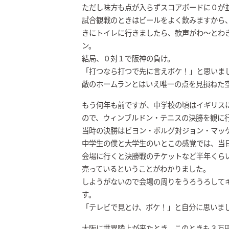
ただし味方も点が入らずスコアボードに０が
試合観戦のときはビールをよく飲みますから
きにトイレに行きましたら、歓声がわ〜とわ
ン。
結局、０対１で阪神の負け。
「打つなら打つで先に言えボケ！」と思いま
敵のホームランとはいえ唯一の点を見損ねた
もう何年も前ですが、中学校の頃はイギリス
ので、ウィンブルドン・テニスの決勝を観に
当時の決勝はビヨン・ボルグ対ジョン・マッ
中学生の僕と大学生のいとこの感覚では、当
会場に行くと決勝戦のチケットなど半年くら
売っているということがわかりました。
しようがないので会場の周りをうろうろして
す。
「テレビで見とけ、ボケ！」と自分に思いま
大阪に世界陸上が来たとき、このときも３万