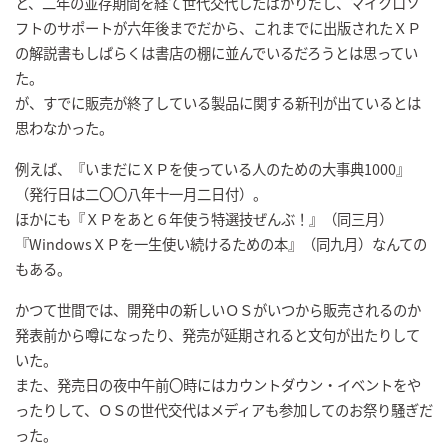
と、二年の並存期間を経て世代交代したばかりだし、マイクロソ
フトのサポートが六年後までだから、これまでに出版されたＸＰ
の解説書もしばらくは書店の棚に並んでいるだろうとは思ってい
た。
が、すでに販売が終了している製品に関する新刊が出ているとは
思わなかった。
例えば、『いまだにＸＰを使っている人のための大事典1000』
（発行日は二〇〇八年十一月二日付）。
ほかにも『ＸＰをあと６年使う特選技ぜんぶ！』（同三月）
『WindowsＸＰを一生使い続けるための本』（同九月）なんての
もある。
かつて世間では、開発中の新しいＯＳがいつから販売されるのか
発表前から噂になったり、発売が延期されると文句が出たりして
いた。
また、発売日の夜中午前〇時にはカウントダウン・イベントをや
ったりして、ＯＳの世代交代はメディアも参加してのお祭り騒ぎだ
った。