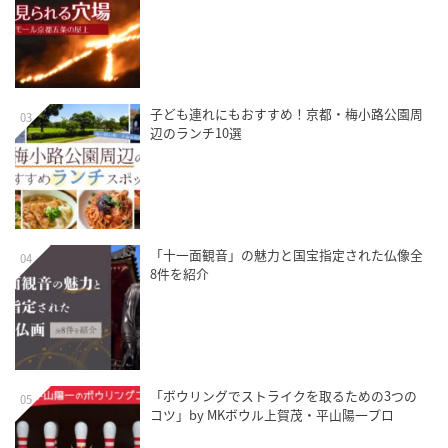
子ども連れにもおすすめ！京都・梅小路公園周
03
辺のランチ10選
「十一面観音」の魅力と国宝指定された仏像全
04
8件を紹介
「ボウリングでストライクを取るための3つの
05
コツ」by MKボウル上賀茂・平山陽一プロ