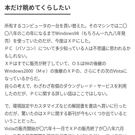
本だけ眺めてくらしたい
所有するコンピュータの一台を買い替えた。そのマシンでは二〇
〇八年のこの年になるまでWindows98（もちろん一九九八年発
売）を使っていたのだが、今度はＸＰにした。
ＰＣ（パソコン）について多少知っている人は不思議に思われるか
もしれない。
ＸＰはすでに販売が終了していて、ＯＳは98の後継の
Windows2000（Ｍｅ）の後継のＸＰの、さらにその次のVistaに
なっているからだ。
自らの考えで、わざわざ有償のダウングレード・サービスを利用
したのだが、ＰＣに関する詳しい話はここではしない。
で、環境設定やカスタマイズなどの解説書を書店へ買いに行った
のだが、驚いたのはＸＰに関する新刊が今もいくつか出ていると
いうことだった。
Vistaの販売開始が〇六年十一月でＸＰの販売終了が〇八年六月