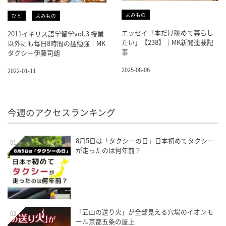
よみもの
ひと
よみもの
エッセイ「本だけ眺めて暮らし
2011イギリス語学留学vol.3 授業
たい」【238】｜MK新聞連載記
以外にも毎日8時間の猛勉強｜MK
事
タクシー伊藤司朗
2025-08-06
2022-01-11
今週のアクセスランキング
8月5日は「タクシーの日」日本初めてタクシー
01
が走ったのは何年前？
「五山の送り火」が全部見える穴場のイオンモ
02
ール京都五条の屋上