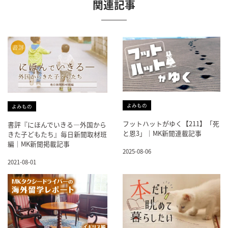
関連記事
よみもの
よみもの
フットハットがゆく【211】「死
書評『にほんでいきる―外国から
と恩3」｜MK新聞連載記事
きた子どもたち』毎日新聞取材班
編｜MK新聞掲載記事
2025-08-06
2021-08-01