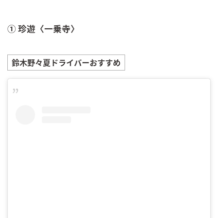
① 珍遊〈一乗寺〉
鈴木野々夏
ドライバーおすすめ