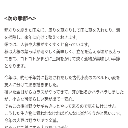
<
次の季節へ
>
稲刈りを終えた田んぼ、周りを草刈りして田に草を入れたり、溝
を掃除し、来年に向けて整えておきます。
畑では、人参や大根がすくすくと育っています。
秋は大根の葉っぱが瑞々しく美味しく、立冬を迎える頃から太っ
てきて、コトコトかまどに土鍋をかけて炊く煮物が美味しい季節
となります。
今年は、約七千年前に栽培されだした古代小麦のスペルト小麦を
友人に分けて頂き播きました。
播いた翌日からカラスがやってきて、芽が出るかハラハラしました
が、小さな可愛らしい芽が出て一安心。
でもこの後は野ウサギもきっとやって来るので気を抜けません。
こうした生き物に狙われなければどんなに楽だろうかと思います。
今年の大豆は野ウサギで全滅。
かろうじて種にする大豆だけは確保。