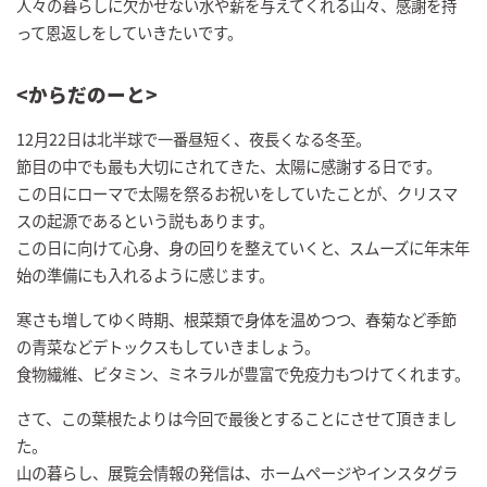
人々の暮らしに欠かせない水や薪を与えてくれる山々、感謝を持
って恩返しをしていきたいです。
<
からだのーと
>
12月22日は北半球で一番昼短く、夜長くなる冬至。
節目の中でも最も大切にされてきた、太陽に感謝する日です。
この日にローマで太陽を祭るお祝いをしていたことが、クリスマ
スの起源であるという説もあります。
この日に向けて心身、身の回りを整えていくと、スムーズに年末年
始の準備にも入れるように感じます。
寒さも増してゆく時期、根菜類で身体を温めつつ、春菊など季節
の青菜などデトックスもしていきましょう。
食物繊維、ビタミン、ミネラルが豊富で免疫力もつけてくれます。
さて、この葉根たよりは今回で最後とすることにさせて頂きまし
た。
山の暮らし、展覧会情報の発信は、ホームページやインスタグラ