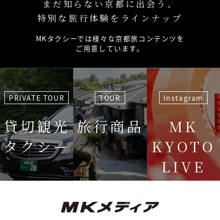
まだ知らない京都に出会う、
特別な旅行体験をラインナップ
MKタクシーでは様々な京都旅コンテンツを
ご用意しています。
PRIVATE TOUR
TOUR
Instagram
貸切観光
旅行商品
MK
タクシー
KYOTO
LIVE
＜毎週＞ 木
12:15〜