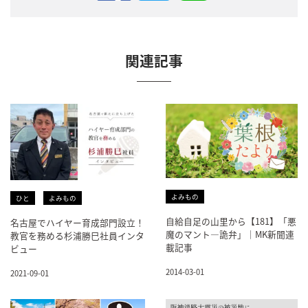
関連記事
よみもの
ひと
よみもの
自給自足の山里から【181】「悪
名古屋でハイヤー育成部門設立！
魔のマント―詭弁」｜MK新聞連
教官を務める杉浦勝巳社員インタ
載記事
ビュー
2014-03-01
2021-09-01