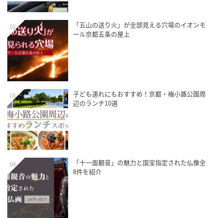
「五山の送り火」が全部見える穴場のイオンモ
02
ール京都五条の屋上
子ども連れにもおすすめ！京都・梅小路公園周
03
辺のランチ10選
「十一面観音」の魅力と国宝指定された仏像全
04
8件を紹介