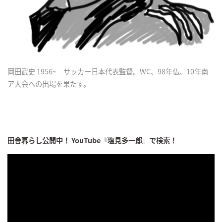
岡田武史 1956~ サッカー日本代表監督。WC、98年仏、10年南
ア大会への出場を果たす。
田舎暮らし公開中！ YouTube『塩見多一郎』で検索！