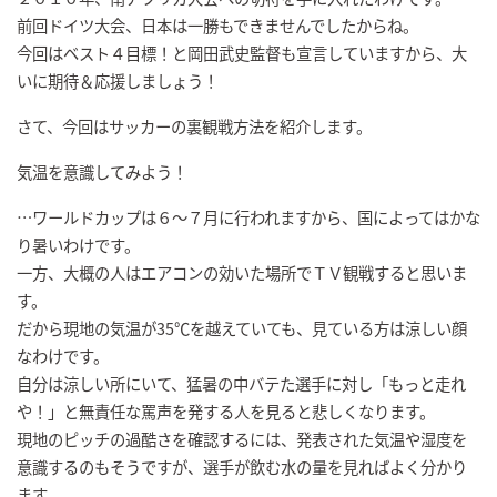
前回ドイツ大会、日本は一勝もできませんでしたからね。
今回はベスト４目標！と岡田武史監督も宣言していますから、大
いに期待＆応援しましょう！
さて、今回はサッカーの裏観戦方法を紹介します。
気温を意識してみよう！
…ワールドカップは６〜７月に行われますから、国によってはかな
り暑いわけです。
一方、大概の人はエアコンの効いた場所でＴＶ観戦すると思いま
す。
だから現地の気温が35℃を越えていても、見ている方は涼しい顔
なわけです。
自分は涼しい所にいて、猛暑の中バテた選手に対し「もっと走れ
や！」と無責任な罵声を発する人を見ると悲しくなります。
現地のピッチの過酷さを確認するには、発表された気温や湿度を
意識するのもそうですが、選手が飲む水の量を見ればよく分かり
ます。