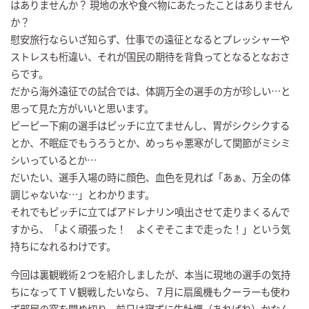
はありませんか？ 現地の水や食べ物にあたったことはありません
か？
慰安旅行ならいざ知らず、仕事での遠征となるとプレッシャーや
ストレスも桁違い、それが国民の期待を背負ってとなるとなおさ
らです。
だから海外遠征での試合では、体調万全の選手の方が珍しい…と
思って見た方がいいと思います。
ピーピー下痢の選手はピッチに立てませんし、胃がシクシクする
とか、不眠症でもうろうとか、めっちゃ悪寒がして関節がミシミ
シいっているとか…
だいたい、選手入場の時に顔色、血色を見れば「あぁ、万全の体
調じゃないな…」とわかります。
それでもピッチに立てばアドレナリン噴出させて走りまくるんで
すから、「よく頑張った！ よくぞそこまで走った！」という気
持ちになれるわけです。
今回は裏観戦術２つを紹介しましたが、本当に現地の選手の気持
ちになってＴＶ観戦したいなら、７月に扇風機もクーラーも使わ
ず部屋の窓を閉め切り、前日は寝ずに生牡蠣（あればね）かなん