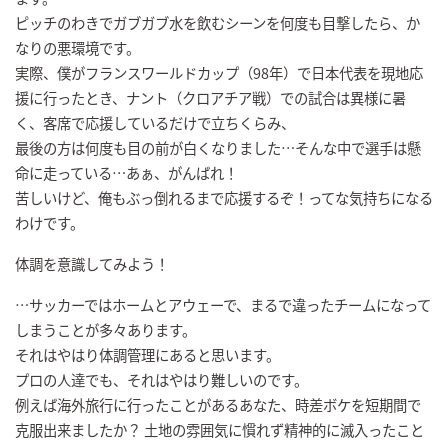
ピッチのわきでガブガブ水を飲むシーンを何度も目撃したら、か
なりの悪環境です。
実際、僕がフランスワールドカップ（98年）で日本代表を現地応
援に行ったとき、ナント（クロアチア戦）での試合は異様に暑
く、客席で応援しているだけで立ちくらみ、
最後の方は何度も目の前が白くなりました…そんな中で選手は懸
命に走っている…あぁ、がんばれ！
苦しいけど、俺もぶっ倒れるまで応援するぞ！ってな気持ちになる
わけです。
体調を意識してみよう！
…サッカーではホームとアウェーで、まるで違ったチームになって
しまうことが多々あります。
それはやはり体調管理にあると思います。
プロの人達でも、それはやはり難しいのです。
例えば海外旅行に行ったことがあるあなた、時差ボケを短期間で
克服出来ましたか？ 土地の雰囲気に慣れず精神的に滅入ったこと