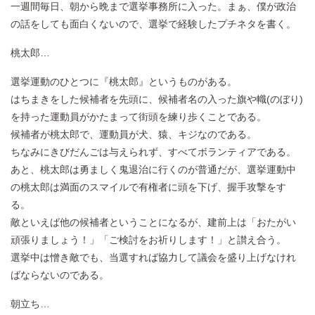
一週間毎日、朝から晩まで選挙事務所に入った。まぁ、僕が政治
の話をしても面白くないので、選挙で経験したプチネタを書く。
桃太郎…
選挙運動のひとつに『桃太郎』というものがある。
はちまきをした候補者を先頭に、候補者名の入った旗や幟(のぼり)
を持った運動員がかたまって街頭を練り歩くことである。
候補者が桃太郎で、運動員が犬、猿、キジなのである。
ちなみにきびだんごは与えられず、すべてボランティアである。
あと、桃太郎は勇ましく鬼退治に行くのが普通だが、選挙運動中
の桃太郎は満面のスマイルで有権者に頭を下げ、握手攻撃をす
る。
敵といえば他の候補者ということになるが、建前上は「おたがい
頑張りましょう！」「ご検討をお祈りします！」と讃え合う。
選挙中は憎き敵でも、当選すれば協力して議会を盛り上げなけれ
ばならないのである。
朝立ち…