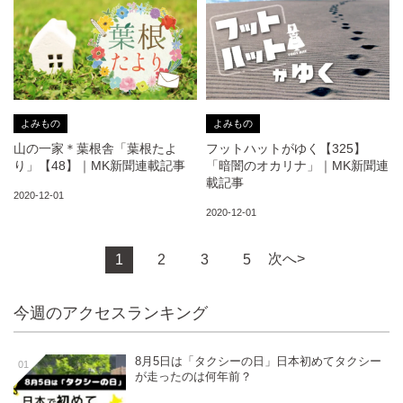
よみもの
よみもの
山の一家＊葉根舎「葉根たよ
フットハットがゆく【325】
り」【48】｜MK新聞連載記事
「暗闇のオカリナ」｜MK新聞連
載記事
2020-12-01
2020-12-01
次へ>
1
2
3
5
今週のアクセスランキング
8月5日は「タクシーの日」日本初めてタクシー
01
が走ったのは何年前？