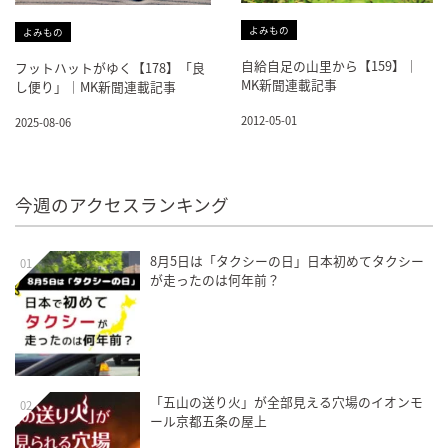
よみもの
よみもの
自給自足の山里から【159】｜
フットハットがゆく【178】「良
MK新聞連載記事
し便り」｜MK新聞連載記事
2012-05-01
2025-08-06
今週のアクセスランキング
8月5日は「タクシーの日」日本初めてタクシー
01
が走ったのは何年前？
「五山の送り火」が全部見える穴場のイオンモ
02
ール京都五条の屋上