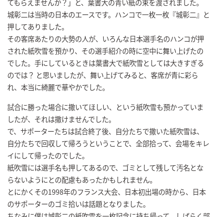
てもらえませんか？」と、葉書大の青い紙の束を渡されました。
城彰二は当時の日本のエースです。ハンコで一枚一枚『城彰二』と
押してありました。
その客席あたりの大勢の人が、いろんな日本選手名のハンコが押
された紙吹雪を預かり、その選手紹介の時に空中に舞い上げたの
でした。手にしているときは葉書大で紙吹雪としては大きすぎる
のでは？ と思いましたが、舞い上げてみると、客席が青に彩ら
れ、本当に綺麗で華やかでした。
試合に勝った場合に撒いてほしい、という紙吹雪も預かっていま
したが、それは撒けませんでした。
で、サポーターたちは試合終了後、自分たちで撒いた紙吹雪は、
自分たちで回収して帰ろうということで、全部拾って、会場をキレ
イにして帰ったのでした。
紙吹雪には選手名も押してあるので、ゴミとして残して汚名とな
らないようにとの配慮もあったかもしれません。
とにかくその1998年のフランス大会、日本初出場の時から、日本
のサポーターのゴミ拾いは話題となりました。
ちなみに僕は城彰二の紙吹雪を一枚記念に持ち帰って、しばらく部