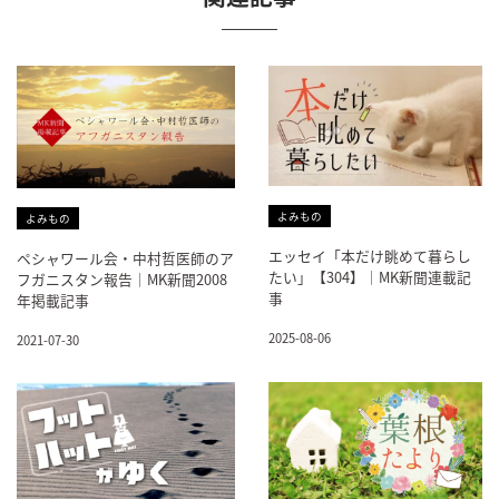
よみもの
よみもの
エッセイ「本だけ眺めて暮らし
ペシャワール会・中村哲医師のア
たい」【304】｜MK新聞連載記
フガニスタン報告｜MK新聞2008
事
年掲載記事
2025-08-06
2021-07-30