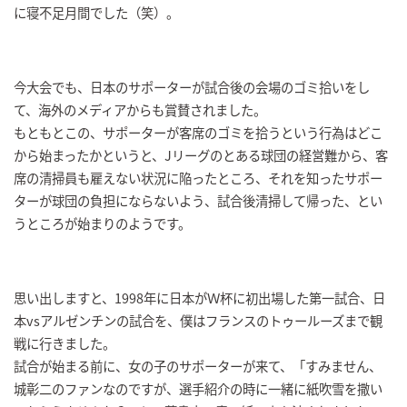
に寝不足月間でした（笑）。
今大会でも、日本のサポーターが試合後の会場のゴミ拾いをし
て、海外のメディアからも賞賛されました。
もともとこの、サポーターが客席のゴミを拾うという行為はどこ
から始まったかというと、Jリーグのとある球団の経営難から、客
席の清掃員も雇えない状況に陥ったところ、それを知ったサポー
ターが球団の負担にならないよう、試合後清掃して帰った、とい
うところが始まりのようです。
思い出しますと、1998年に日本がＷ杯に初出場した第一試合、日
本vsアルゼンチンの試合を、僕はフランスのトゥールーズまで観
戦に行きました。
試合が始まる前に、女の子のサポーターが来て、「すみません、
城彰二のファンなのですが、選手紹介の時に一緒に紙吹雪を撒い