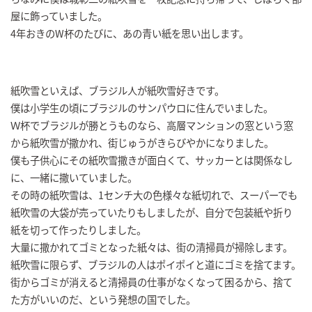
屋に飾っていました。
4年おきのW杯のたびに、あの青い紙を思い出します。
紙吹雪といえば、ブラジル人が紙吹雪好きです。
僕は小学生の頃にブラジルのサンパウロに住んでいました。
Ｗ杯でブラジルが勝とうものなら、高層マンションの窓という窓
から紙吹雪が撒かれ、街じゅうがきらびやかになりました。
僕も子供心にその紙吹雪撒きが面白くて、サッカーとは関係なし
に、一緒に撒いていました。
その時の紙吹雪は、1センチ大の色様々な紙切れで、スーパーでも
紙吹雪の大袋が売っていたりもしましたが、自分で包装紙や折り
紙を切って作ったりしました。
大量に撒かれてゴミとなった紙々は、街の清掃員が掃除します。
紙吹雪に限らず、ブラジルの人はポイポイと道にゴミを捨てます。
街からゴミが消えると清掃員の仕事がなくなって困るから、捨て
た方がいいのだ、という発想の国でした。