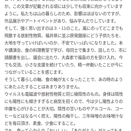
か。この文章が記載される頃には少しでも収束に向かっています
ように。私たちは山の暮らしのため、影響はほぼないのですが、
作品展示やアートイベントがあり、悩み学んだりしています。
そして、強く思い出すのは３・11のこと。風にのってどこまでも
飛散する放射性物質、福井県に並ぶ原発銀座にどう子供たちを、
大地を守っていけばいいのか、不安でいっぱいになりました。本
や講演会、食の料理教室で学び、母同士で集まり、話したり、市に
請願書を出し、議会に出たり、大森家で福島の方を受け入れ、今
でも交流、小さな支援を続けていたり、精一杯動いたことが今に
つながっていることを感じます。
そうして暮らしの軸、食の軸が太くなったことで、あの時のよう
にあたふたすることはあまりありません。
ウイルスも電磁波や放射性物質と同じ極陰性のもの。身体は陰性
にも陽性にも傾きすぎると病気を招くので、今は少し陽性よりの
中庸を心がけることが大切。陰性の甘いものやアルコール、コー
ヒーなどはなるべく控え、陽性の梅干し、三年味噌のお味噌汁な
どを毎日頂き、素食、少食にすること。
でも、食って心からの「おいしい」「ありがとう」がとっても大