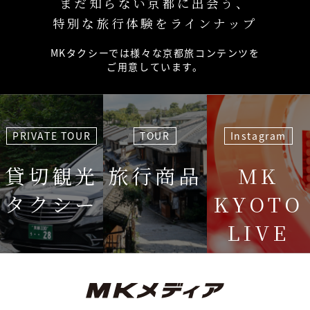
まだ知らない京都に出会う、
特別な旅行体験をラインナップ
MKタクシーでは様々な京都旅コンテンツを
ご用意しています。
PRIVATE TOUR
TOUR
Instagram
貸切観光
旅行商品
MK
タクシー
KYOTO
LIVE
＜毎週＞ 木
12:15〜