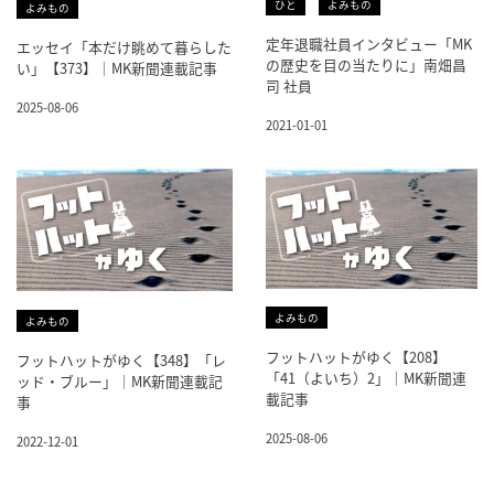
ひと
よみもの
よみもの
定年退職社員インタビュー「MK
エッセイ「本だけ眺めて暮らした
の歴史を目の当たりに」南畑昌
い」【373】｜MK新聞連載記事
司 社員
2025-08-06
2021-01-01
よみもの
よみもの
フットハットがゆく【208】
フットハットがゆく【348】「レ
「41（よいち）2」｜MK新聞連
ッド・ブルー」｜MK新聞連載記
載記事
事
2025-08-06
2022-12-01