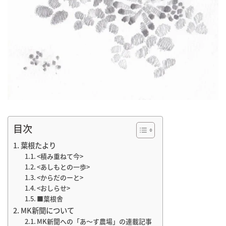
目次
葉根たより
<積み重ねて今>
<あしもとの一歩>
<からだのーと>
<おしらせ>
■葉根舎
MK新聞について
MK新聞への「あ～す農場」の連載記事