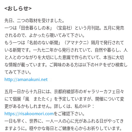
<おしらせ>
先日、二つの取材を受けました。
一つは「田舎暮らしの本」（宝島社）という月刊誌。五月に発売
されるので、よかったら覗いてみて下さい。
もう一つは「名前のない新聞」（アマナクニ）隔月で発行されて
いる新聞です。一九七二年から発行されていて、自然や暮らし、人
と人とのつながりを大切にした意識で作られていて、本当に大切
な情報が載っています。ご興味のある方は以下のＨＰをぜひ検索し
てみて下さい。
http://amanakuni.net
五月一日から十九日には、京都府綾部市のギャラリーカフェ日々
にて個展「風 またたく」を予定していますが、開催について変
更があるかもしれません。詳しくは、私のＨＰ：
https://risakoomori.com
をご確認下さい。
一日も早く、世界に、一人一人の心に光があふれる日がやってき
ますように。穏やかな毎日とご健康を心からお祈りしています。