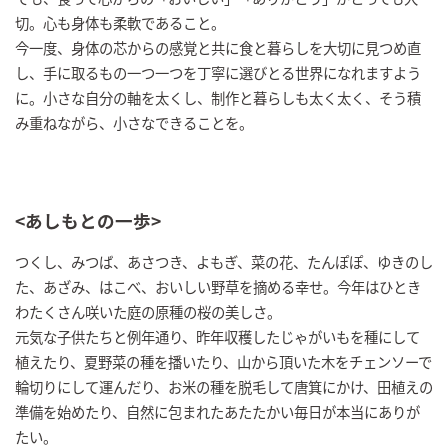
切。心も身体も柔軟であること。
今一度、身体の芯からの感覚と共に食と暮らしを大切に見つめ直
し、手に取るもの一つ一つを丁寧に選びとる世界になれますよう
に。小さな自分の軸を太くし、制作と暮らしも太く太く、そう積
み重ねながら、小さなできることを。
<あしもとの一歩>
つくし、みつば、あさつき、よもぎ、菜の花、たんぽぽ、ゆきのし
た、あざみ、はこべ、おいしい野草を摘める幸せ。今年はひとき
わたくさん咲いた庭の原種の桜の美しさ。
元気な子供たちと例年通り、昨年収穫したじゃがいもを種にして
植えたり、夏野菜の種を播いたり、山から頂いた木をチェンソーで
輪切りにして運んだり、お米の種を脱毛して唐箕にかけ、田植えの
準備を始めたり、自然に包まれたあたたかい毎日が本当にありが
たい。