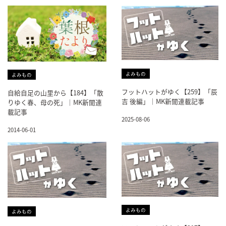
よみもの
よみもの
フットハットがゆく【259】「辰
自給自足の山里から【184】「散
吉 後編」｜MK新聞連載記事
りゆく春、母の死」｜MK新聞連
載記事
2025-08-06
2014-06-01
よみもの
よみもの