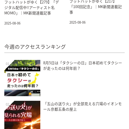
フットハットがゆく【217】
フットハットがゆく【279】「デ
「100回記念」｜MK新聞連載記
ジタル配信中!!アーティスト名
事
MOMO」｜MK新聞連載記事
2025-08-06
2025-08-06
今週のアクセスランキング
8月5日は「タクシーの日」日本初めてタクシー
01
が走ったのは何年前？
「五山の送り火」が全部見える穴場のイオンモ
02
ール京都五条の屋上