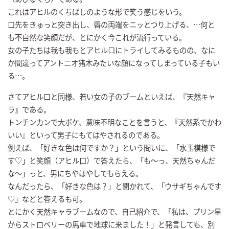
これはアヒルのくちばしのような形で笑う感じをいう。
口先をきゅっと突き出し、唇の両端をニッとつり上げる、…何と
も不自然な笑顔だが、とにかく今これが流行っている。
女の子たちは我も我もとアヒル口にトライしてみるものの、なに
か間違ってアントニオ猪木みたいな顔になってしまっている子もい
る…。
さてアヒル口と同様、若い女の子のブームといえば、『天然キャ
ラ』である。
トンチンカンで大ボケ、意味不明なことを言うと、『天然系でかわ
いい』といって男子にもてはやされるのである。
例えば、「好きな色は何ですか？」という問いに、「水玉模様で
す♡」と笑顔（アヒル口）で答えたら、「も〜っ、天然ちゃんだ
な〜」っと、男にちやほやしてもらえる。
なんだったら、「好きな色は？」と聞かれて、「ウサギちゃんです
♡」などと答えるも可。
とにかく天然キャラブームなので、自己紹介で、「私は、プリン星
からストロベリーの馬車で地球に来ました！」と発言しても、別