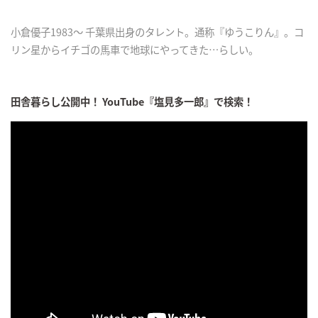
小倉優子1983〜 千葉県出身のタレント。通称『ゆうこりん』。コ
リン星からイチゴの馬車で地球にやってきた…らしい。
田舎暮らし公開中！ YouTube『塩見多一郎』で検索！