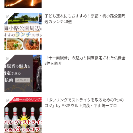
子ども連れにもおすすめ！京都・梅小路公園周
03
辺のランチ10選
「十一面観音」の魅力と国宝指定された仏像全
04
8件を紹介
「ボウリングでストライクを取るための3つの
05
コツ」by MKボウル上賀茂・平山陽一プロ