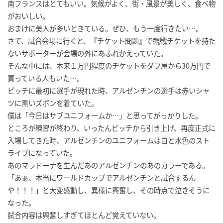
南フランスはとてもいい。気候がよく、街・風景が美しく、食べ物
がおいしい。
おまけに美人が多いときている。ぜひ、もう一度行きたい…。
さて、試合会場に行くと、『チケット問題』で観戦チケットを持た
ないサポーターが会場の外にあふれかえっていた。
そんな中には、本来１万円程度のチケットをダフ屋から30万円で
買っている人もいた…。
ピッチに最初に選手が現れた時、アルゼンチンの選手は赤いシャ
ツに黒いズボンを着ていた。
僕は「今日はサブユニフォームか…」と思ってがっかりした。
ところが練習が終わり、いったんピッチから引き上げ、再度正式に
入場してきた時、アルゼンチンのユニフォームは白と水色のスト
ライプになっていた。
あのマラドーナを生んだあのアルゼンチンのあのカラーである。
「あぁ、本当にワールドカップでアルゼンチンと試合するん
や！！！」と大変感動し、異様に興奮し、その時点で泣きそうに
なった。
試合内容は興奮しすぎてほとんど覚えていない。