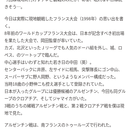
きそう…。
今日は実際に現地観戦したフランス大会（1998年）の思い出を書
く。
8年前のワールドカップフランス大会は、日本が記念すべき初出場
を果たした大会で、岡田監督が率いていた。
カズ、北沢といったＪリーグでも人気のドーハ組を外し、城、ロ
ペス、のツートップで臨んだ。
中心選手はいわずと知れた若き日の中田（英）。
センターバックに井原、左サイドに相馬、突撃隊長にゴン中山、
スーパーサブに野人岡野、というようなメンバー構成だった。
当時18歳の小野伸二も控え選手として登録されていた。
日本が入ったグループには優勝候補のアルゼンチン、今回も同グル
ープのクロアチア、そしてジャマイカがいた。
3戦のうちの緒戦アルゼンチン戦と、第２戦クロアチア戦を僕は現
地で見た。
アルゼンチン戦は、南フランスのトゥールーズで行われた。