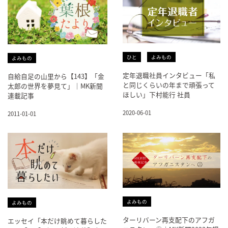
ひと
よみもの
よみもの
定年退職社員インタビュー「私
自給自足の山里から【143】「金
と同じくらいの年まで頑張って
太郎の世界を夢見て」｜MK新聞
ほしい」下村能行 社員
連載記事
2020-06-01
2011-01-01
よみもの
よみもの
ターリバーン再支配下のアフガ
エッセイ「本だけ眺めて暮らした