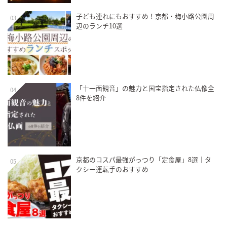
子ども連れにもおすすめ！京都・梅小路公園周
03
辺のランチ10選
「十一面観音」の魅力と国宝指定された仏像全
04
8件を紹介
京都のコスパ最強がっつり「定食屋」8選｜タ
05
クシー運転手のおすすめ