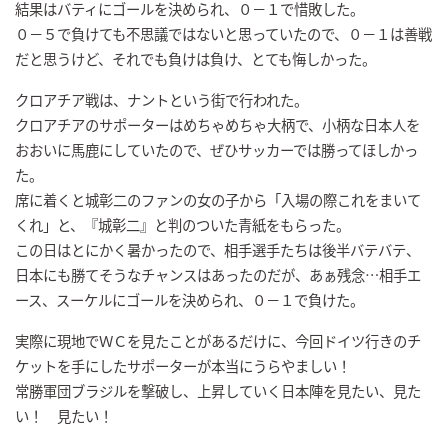
結果はバティにゴールを決められ、０－１で惜敗した。
０－５で負けても不思議ではないと思っていたので、０－１は善戦
だと思うけど、それでも負けは負け、とても悔しかった。
クロアチア戦は、ナントという街で行われた。
クロアチアのサポーターはめちゃめちゃ大柄で、小柄な日本人を
おおいに馬鹿にしていたので、ぜひサッカーでは勝ってほしかっ
た。
席に着くと城彰二のファンの女の子から「入場の際これをまいて
くれ」と、『城彰二』と判のついた青紙をもらった。
この日はとにかく暑かったので、相手選手たちは後半バテバテ、
日本にも勝てそうなチャンスはあったのだが、あぁ残念…相手エ
ース、スーケルにゴールを決められ、０－１で負けた。
実際に現地でＷＣを見たことがあるだけに、今回ドイツ行きのチ
ケットを手にしたサポーターが本当にうらやましい！
常勝軍団ブラジルを撃破し、上昇していく日本陣を見たい、見た
い！ 見たい！